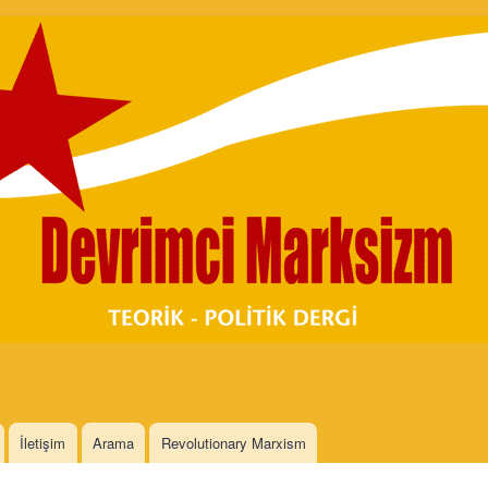
Skip to
main
content
İletişim
Arama
Revolutionary Marxism