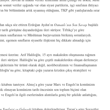
mut veriler ışığında var olan siyasi partilerin, işçi sınıfının ihtiyacı
arın bir bölümünün artık uyanmış olduğunu, TKP gibi yanlışlarında ısrar
ndan sıkça söz ettiren Erdoğan Aydın’ın
Osmanlı’nın Son Savaşı
başlıklı
 tarih görüşüne dayandırdığını ileri sürüyor. Tiftikçi’ye göre
gemen sınıflarının ve Müslüman burjuvazinin birikmiş sorunlarıydı.
i, egemen sınıfların siyasetle ilişkisini hiç dikkate almadığı için
rlemesi üzerine. Arif Haliloğlu, 15 ayrı makaleden oluşmasına rağmen
ı ileri sürüyor. Haliloğlu’na göre çeşitli makalelerden oluşan derlemeye
işkilerinin bir ürünü olarak değil, neoliberalizmin ve finansallaşmanın
iloğlu’na göre, kitaptaki çoğu yazarın krizden çıkış stratejileri ve
ı kitabını tanıtıyor. Almış’a göre yazar Marx ve Engels’in komünizm
ütopik olmayan komünizm tarih-öncesinin son toplum biçimi olan
ngels’in ilgili eserlerinden alıntılarla geniş bir şekilde anlattığını,
n Yenilgisi ve Geleceği
kitabını değerlendiriyor. Turan’a göre Sovyetler