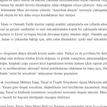
inin bir sürekli devrim dinamiğine sahip olduğunu ortaya çıkarıyor. Ama yine so
n bölümünde Mısır devrimine yıllardır “Amerikan dizaynı” teorisiyle yaklaşanl
mut olayda bir kez daha ortaya koyduklarını ileri sürüyor.
i İslam ve Osmanlı Tarihi üzerine yaptığı popüler çalışmalarla son yıllarda adı
aşı’na girişini sınıflardan ve sınıf mücadelesinden kopuk bir yaklaşımla idealist
atçıların ve Enver’in başına buyruk davranan kişiler olmaları değil, Osmanlı e
ıştan ve yukarıdan baktığı için, altta yatan dinamikleri, içteki sınıf mücadelesin
ter
dergisinin dünya iktisadi krizini analiz eden, Türkçe’ye de çevrilmiş bir de
e sahip olan derleme kitabın krizin doğasını ve politik sonuçlarını anlayamadığın
ğlu, kitaptaki çoğu yazarın krizi kapitalizmin üretim alanına içkin yapısal çel
 ve neoliberalizme alternatif iktisat politikalarına odaklanan bu bakış açısı, Hal
altında “soyut bir sosyalizm” anlayışının ötesine geçemiyor.
 olarak yayınlanan Mehmet İnanç Turan’ın Ütopik Sosyalizmi Aşmış Marksizm adl
dir. Yazara göre ütopik sosyalizm, düşünürlerin özel tercihlerine dayanırken, 
anç Turan’ın kitabında komünizm (sosyalizm) teorisinin oluşum sürecini, Marx ve E
önemli bir başvuru niteliğinde olacağını belirtiyor.
 Mehmet İnanç Turan, Hans Heinz Holz’un Yordam yayınlarından çıkan
Sosyalizmi