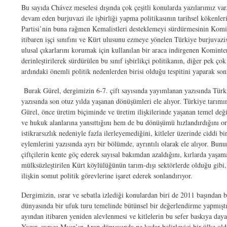
Bu sayıda Chávez meselesi dışında çok çeşitli konularda yazılarımız va
devam eden burjuvazi ile işbirliği yapma politikasının tarihsel kökenler
Partisi’nin buna rağmen Kemalistleri desteklemeyi sürdürmesinin Komin
itibaren işçi sınıfını ve Kürt ulusunu ezmeye yönelen Türkiye burjuvazis
ulusal çıkarlarını korumak için kullanılan bir araca indirgenen Kominte
derinleştirilerek sürdürülen bu sınıf işbirlikçi politikanın, diğer pek ç
ardındaki önemli politik nedenlerden birisi olduğu tespitini yaparak son
Burak Gürel, dergimizin 6-7. çift sayısında yayımlanan yazısında Türki
yazısında son otuz yılda yaşanan dönüşümleri ele alıyor. Türkiye tarımı
Gürel, önce üretim biçiminde ve üretim ilişkilerinde yaşanan temel deği
ve hukuk alanlarına yansıttığını hem de bu dönüşümü hızlandırdığını or
istikrarsızlık nedeniyle fazla ilerleyemediğini, kitleler üzerinde cidd
eylemlerini yazısında ayrı bir bölümde, ayrıntılı olarak ele alıyor. B
çiftçilerin kente göç ederek sayısal bakımdan azaldığını, kırlarda yaş
mülksüzleştirilen Kürt köylülüğünün tarım-dışı sektörlerde olduğu gibi, 
ilişkin somut politik görevlerine işaret ederek sonlandırıyor.
Dergimizin, ısrar ve sebatla izlediği konulardan biri de 2011 başından 
dünyasında bir ufuk turu temelinde bütünsel bir değerlendirme yapmıştı
ayından itibaren yeniden alevlenmesi ve kitlelerin bu sefer baskıya day
Yazar, ayrıca Mısır’ın Arap dünyasında ne kadar belirleyici bir ülke ol