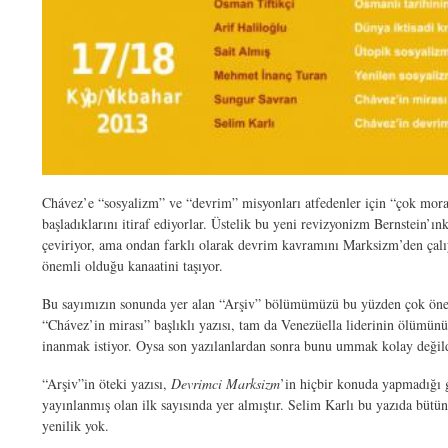
Chávez’e “sosyalizm” ve “devrim” misyonları atfedenler için “çok moral
başladıklarını itiraf ediyorlar. Üstelik bu yeni revizyonizm Bernstein’
çeviriyor, ama ondan farklı olarak devrim kavramını Marksizm’den çalı
önemli olduğu kanaatini taşıyor.
Bu sayımızın sonunda yer alan “Arşiv” bölümümüzü bu yüzden çok önem
“Chávez’in mirası” başlıklı yazısı, tam da Venezüella liderinin ölümünü
inanmak istiyor. Oysa son yazılanlardan sonra bunu ummak kolay değild
“Arşiv”in öteki yazısı,
Devrimci Marksizm
’in hiçbir konuda yapmadığı 
yayınlanmış olan ilk sayısında yer almıştır. Selim Karlı bu yazıda bütün
yenilik yok.