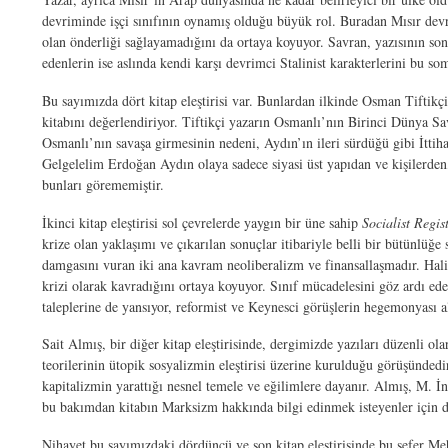
devriminde işçi sınıfının oynamış olduğu büyük rol. Buradan Mısır devrim
olan önderliği sağlayamadığını da ortaya koyuyor. Savran, yazısının so
edenlerin ise aslında kendi karşı devrimci Stalinist karakterlerini bu so
Bu sayımızda dört kitap eleştirisi var. Bunlardan ilkinde Osman Tiftikç
kitabını değerlendiriyor. Tiftikçi yazarın Osmanlı’nın Birinci Dünya Sav
Osmanlı’nın savaşa girmesinin nedeni, Aydın’ın ileri sürdüğü gibi İttih
Gelgelelim Erdoğan Aydın olaya sadece siyasi üst yapıdan ve kişilerden, d
bunları görememiştir.
İkinci kitap eleştirisi sol çevrelerde yaygın bir üne sahip
Socialist Regis
krize olan yaklaşımı ve çıkarılan sonuçlar itibariyle belli bir bütünlüğ
damgasını vuran iki ana kavram neoliberalizm ve finansallaşmadır. Halilo
krizi olarak kavradığını ortaya koyuyor. Sınıf mücadelesini göz ardı eden
taleplerine de yansıyor, reformist ve Keynesci görüşlerin hegemonyası 
Sait Almış, bir diğer kitap eleştirisinde, dergimizde yazıları düzenli
teorilerinin ütopik sosyalizmin eleştirisi üzerine kurulduğu görüşünde
kapitalizmin yarattığı nesnel temele ve eğilimlere dayanır. Almış, M. İn
bu bakımdan kitabın Marksizm hakkında bilgi edinmek isteyenler için de 
Nihayet bu sayımızdaki dördüncü ve son kitap eleştirisinde bu sefer