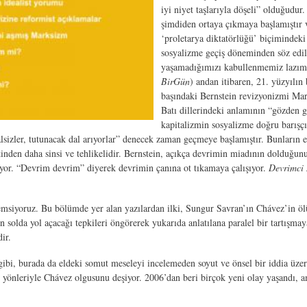
iyi niyet taşlarıyla döşeli” olduğud
şimdiden ortaya çıkmaya başlamıştır 
‘proletarya diktatörlüğü’ biçimindek
sosyalizme geçiş döneminden söz edil
yaşamadığımızı kabullenmemiz lazım” 
BirGün
) andan itibaren, 21. yüzyılın
başındaki Bernstein revizyonizmi Mar
Batı dillerindeki anlamının “gözden 
kapitalizmin sosyalizme doğru barışçı
sizler, tutunacak dal arıyorlar” denecek zaman geçmeye başlamıştır. Bunların 
ınkinden daha sinsi ve tehlikelidir. Bernstein, açıkça devrimin miadının dolduğu
yor. “Devrim devrim” diyerek devrimin çanına ot tıkamaya çalışıyor.
Devrimci
siyoruz. Bu bölümde yer alan yazılardan ilki, Sungur Savran’ın Chávez’in öl
n solda yol açacağı tepkileri öngörerek yukarıda anlatılana paralel bir tartış
ir.
gibi, burada da eldeki somut meseleyi incelemeden soyut ve önsel bir iddia üze
 yönleriyle Chávez olgusunu deşiyor. 2006’dan beri birçok yeni olay yaşandı, am