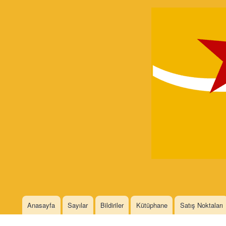
Devrimci
Marksizm
Languages
Anasayfa
Sayılar
Bildiriler
Kütüphane
Satış Noktaları
Main menu