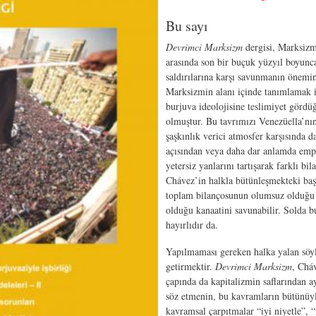
Bu sayı
Devrimci Marksizm
dergisi, Marksizmi
arasında son bir buçuk yüzyıl boyunca
saldırılarına karşı savunmanın önemine
Marksizmin alanı içinde tanımlamak i
burjuva ideolojisine teslimiyet gördü
olmuştur. Bu tavrımızı Venezüella’nı
şaşkınlık verici atmosfer karşısında d
açısından veya daha dar anlamda empe
yetersiz yanlarını tartışarak farklı b
Chávez’in halkla bütünleşmekteki başar
toplam bilançosunun olumsuz olduğu y
olduğu kanaatini savunabilir. Solda bu 
hayırlıdır da.
Yapılmaması gereken halka yalan söy
getirmektir.
Devrimci Marksizm
, Chá
çapında da kapitalizmin saflarından a
söz etmenin, bu kavramların bütünüyle
kavramsal çarpıtmalar “iyi niyetle”,