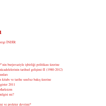
ergi İNDİR
in burjuvaziyle işbirliği politikası üzerine
ücadelelerinin tarihsel gelişimi-II (1980-2012)
unları
kitabı ve tarihe sınıfsız bakış üzerine
gister 2011
 Marksizm
ilgisi mi?
mi ve proleter devrimi*