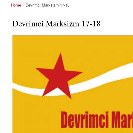
Home
» Devrimci Marksizm 17-18
You are here
Devrimci Marksizm 17-18