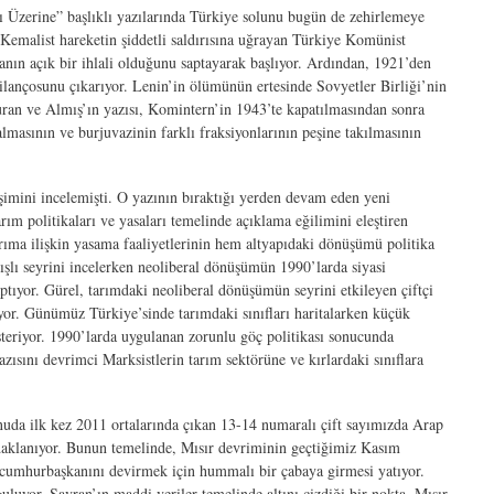
ı Üzerine” başlıklı yazılarında Türkiye solunu bugün de zehirlemeye
a Kemalist hareketin şiddetli saldırısına uğrayan Türkiye Komünist
ın açık bir ihlali olduğunu saptayarak başlıyor. Ardından, 1921’den
 bilançosunu çıkarıyor. Lenin’in ölümünün ertesinde Sovyetler Birliği’nin
Turan ve Almış’ın yazısı, Komintern’in 1943’te kapatılmasından sonra
almasının ve burjuvazinin farklı fraksiyonlarının peşine takılmasının
şimini incelemişti. O yazının bıraktığı yerden devam eden yeni
ım politikaları ve yasaları temelinde açıklama eğilimini eleştiren
arıma ilişkin yasama faaliyetlerinin hem altyapıdaki dönüşümü politika
şlı seyrini incelerken neoliberal dönüşümün 1990’larda siyasi
ptıyor. Gürel, tarımdaki neoliberal dönüşümün seyrini etkileyen çiftçi
yor. Günümüz Türkiye’sinde tarımdaki sınıfları haritalarken küçük
steriyor. 1990’larda uygulanan zorunlu göç politikası sonucunda
zısını devrimci Marksistlerin tarım sektörüne ve kırlardaki sınıflara
onuda ilk kez 2011 ortalarında çıkan 13-14 numaralı çift sayımızda Arap
 odaklanıyor. Bunun temelinde, Mısır devriminin geçtiğimiz Kasım
bir cumhurbaşkanını devirmek için hummalı bir çabaya girmesi yatıyor.
luyor. Savran’ın maddi veriler temelinde altını çizdiği bir nokta, Mısır