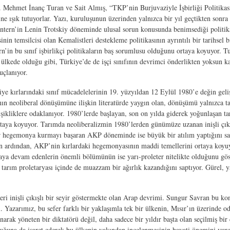
r. Mehmet İnanç Turan ve Sait Almış, “TKP’nin Burjuvaziyle İşbirliği Politikas
ine ışık tutuyorlar. Yazı, kuruluşunun üzerinden yalnızca bir yıl geçtikten sonr
tern’in Lenin Trotskiy döneminde ulusal sorun konusunda benimsediği politikan
inin temsilcisi olan Kemalistleri destekleme politikasının ayrıntılı bir tarihsel
rn’in bu sınıf işbirlikçi politikaların baş sorumlusu olduğunu ortaya koyuyor. 
ok ülkede olduğu gibi, Türkiye’de de işçi sınıfının devrimci önderlikten yoksun k
uçlanıyor.
ye kırlarındaki sınıf mücadelelerinin 19. yüzyıldan 12 Eylül 1980’e değin geli
nın neoliberal dönüşümüne ilişkin literatürde yaygın olan, dönüşümü yalnızca tar
şikliklere odaklanıyor. 1980’lerde başlayan, son on yılda giderek yoğunlaşan t
taya koyuyor. Tarımda neoliberalizmin 1980’lerden günümüze uzanan inişli çıkı
i bir hegemonya kurmayı başaran AKP döneminde ise büyük bir atılım yaptığını sa
unun ardından, AKP’nin kırlardaki hegemonyasının maddi temellerini ortaya koyu
amaya devam edenlerin önemli bölümünün ise yarı-proleter nitelikte olduğunu gö
tarım proletaryası içinde de muazzam bir ağırlık kazandığını saptıyor. Gürel, ya
beri inişli çıkışlı bir seyir göstermekte olan Arap devrimi. Sungur Savran bu k
. Yazarımız, bu sefer farklı bir yaklaşımla tek bir ülkenin, Mısır’ın üzerinde
anarak yöneten bir diktatörü değil, daha sadece bir yıldır başta olan seçilmiş 
duğuna da işaret ederek bu ülkenin yakından incelenmesinin hayati önemini vurgu