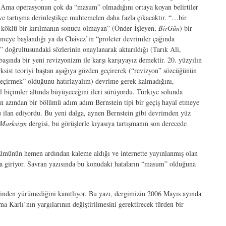
ur. Ama operasyonun çok da “masum” olmadığını ortaya koyan belirtiler
ve tartışma derinleştikçe muhtemelen daha fazla çıkacaktır. “…bir
i köklü bir kırılmanın sonucu olmayan” (Önder İşleyen,
BirGün
) bir
meye başlandığı ya da Chávez’in “proleter devrimler çağında
doğrultusundaki sözlerinin onaylanarak aktarıldığı (Tarık Ali,
 başında bir yeni revizyonizm ile karşı karşıyayız demektir. 20. yüzyılın
ksist teoriyi baştan aşağıya gözden geçirerek (“revizyon” sözcüğünün
geçirmek” olduğunu hatırlayalım) devrime gerek kalmadığını,
l biçimler altında büyüyeceğini ileri sürüyordu. Türkiye solunda
en azından bir bölümü adım adım Bernstein tipi bir geçiş hayal etmeye
nu ilan ediyordu. Bu yeni dalga, aynen Bernstein gibi devrimden yüz
 Marksizm
dergisi, bu görüşlerle kıyasıya tartışmanın son derecede
ümünün hemen ardından kaleme aldığı ve internette yayınlanmış olan
maya giriyor. Savran yazısında bu konudaki hataların “masum” olduğuna
rinden yürümediğini kanıtlıyor. Bu yazı, dergimizin 2006 Mayıs ayında
a Karlı’nın yargılarının değiştirilmesini gerektirecek türden bir