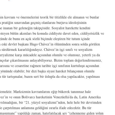
n kavram ve önermelerini teorik bir titizlikle ele almanın ve bunlar
 pratiğin sınavından geçmiş olanlarını burjuva ideolojisinin
 inanan bir geleneğin takipçisidir. Sosyalist harekette kendini
steyen bütün akımları bu konuda ciddiyete davet eden, ciddiyetsizlik ve
ğünde de bunu en açık sözlü biçimde eleştiren bir tutum içinde
n eski devlet başkanı Hugo Chávez’in ölümünden sonra solda görülen
a sürdürmek kararlılığındayız. Chávez’in işçi sınıfı ve sosyalizm
ryalizme karşı mücadele açısından olumlu ve olumsuz, yeterli ya da
ilançolar çıkarılmasını anlayabiliyoruz. Bizim toplam değerlendirmemiz,
ısına ve cesaretine rağmen tarihte işçi sınıfının kurtuluşu açısından
önünde olabilir; bir dizi başka siyasi hareket bilançonun olumlu
tür tartışmalar, bazen sert bir üslupla da olsa yapılacaktır, yapılması
lemektir. Marksizmin kavramlarını eğip bükerek tanınmaz hale
vez’in ve onun Bolivarcı hareketinin Venezüella’da da, Latin Amerika
yrılmadığını, bir “21. yüzyıl sosyalizmi”nden, hele hele bir devrimden
 çarpıtılması anlamına geldiğini ısrarla ifade edecektir. Bu tür
 “masumane” yapıldığı zaman, hatırlatılacak şey “cehenneme giden yolun