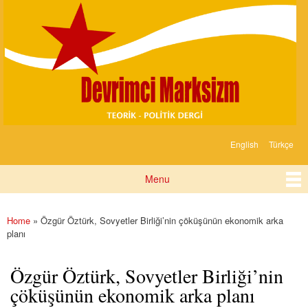
Devrimci
Skip to
Marksizm
main
content
English
Türkçe
Languages
Menu
Main menu
Home
» Özgür Öztürk, Sovyetler Birliği’nin çöküşünün ekonomik arka
You are here
planı
Özgür Öztürk, Sovyetler Birliği’nin
çöküşünün ekonomik arka planı