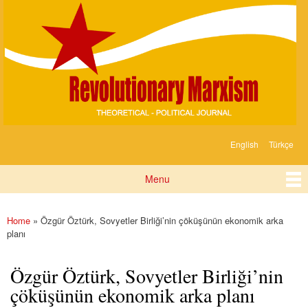
Devrimci
Skip to
Marksizm
main
content
English
Türkçe
Languages
Menu
Main menu
Home
» Özgür Öztürk, Sovyetler Birliği’nin çöküşünün ekonomik arka
You are here
planı
Özgür Öztürk, Sovyetler Birliği’nin
çöküşünün ekonomik arka planı