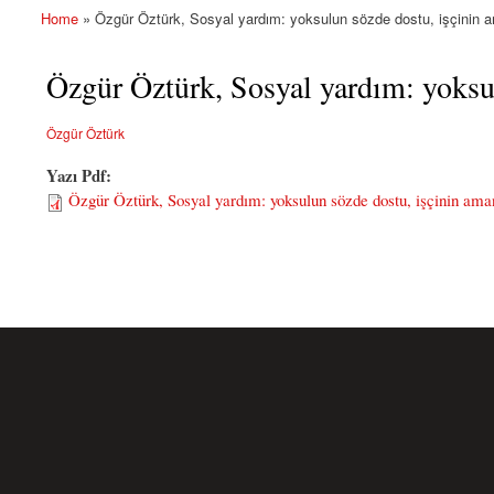
Home
» Özgür Öztürk, Sosyal yardım: yoksulun sözde dostu, işçinin
You are here
Özgür Öztürk, Sosyal yardım: yoksu
Özgür Öztürk
Yazı Pdf:
Özgür Öztürk, Sosyal yardım: yoksulun sözde dostu, işçinin am