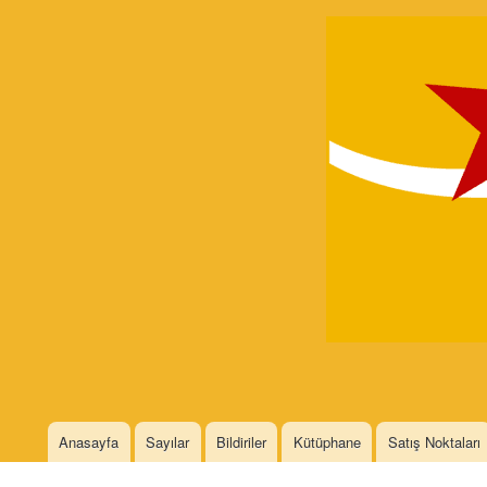
Devrimci
Marksizm
Languages
Anasayfa
Sayılar
Bildiriler
Kütüphane
Satış Noktaları
Main menu