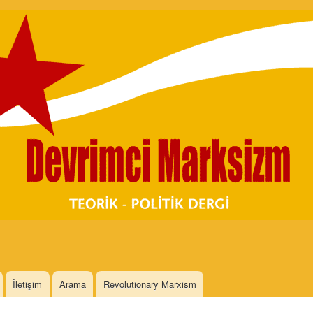
Skip to
main
content
İletişim
Arama
Revolutionary Marxism