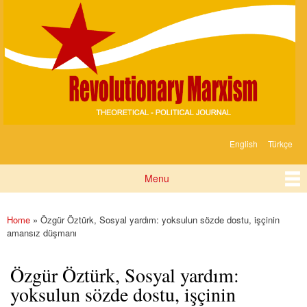
Devrimci
Skip to
Marksizm
main
content
English
Türkçe
Languages
Menu
Main menu
Home
» Özgür Öztürk, Sosyal yardım: yoksulun sözde dostu, işçinin
You are here
amansız düşmanı
Özgür Öztürk, Sosyal yardım:
yoksulun sözde dostu, işçinin