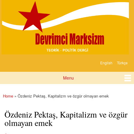
Devrimci
Skip to
Marksizm
main
content
English
Türkçe
Languages
Menu
Main menu
Home
» Özdeniz Pektaş, Kapitalizm ve özgür olmayan emek
You are here
Özdeniz Pektaş, Kapitalizm ve özgür
olmayan emek