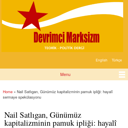
Devrimci
Skip to
Marksizm
main
content
English
Türkçe
Languages
Menu
Main menu
Home
» Nail Satlıgan, Günümüz kapitalizminin pamuk ipliği: hayalî
You are here
sermaye spekülasyonu
Nail Satlıgan, Günümüz
kapitalizminin pamuk ipliği: hayalî