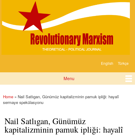
Devrimci
Skip to
Marksizm
main
content
English
Türkçe
Languages
Menu
Main menu
Home
» Nail Satlıgan, Günümüz kapitalizminin pamuk ipliği: hayalî
You are here
sermaye spekülasyonu
Nail Satlıgan, Günümüz
kapitalizminin pamuk ipliği: hayalî