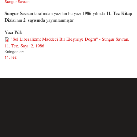
Sungur Savran
Sungur Savran
1986
11. Tez Kitap
tarafından yazılan bu yazı
yılında
Dizisi
2. sayısında
'nin
yayımlanmıştır.
Yazı Pdf:
"Sol Liberalizm: Maddeci Bir Eleştiriye Doğru" - Sungur Savran,
11. Tez, Sayı: 2, 1986
Kategoriler:
11. Tez