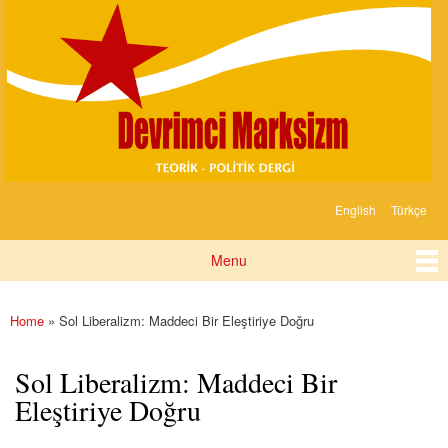
Devrimci
Skip to
Marksizm
main
content
English
Türkçe
Languages
Menu
Main menu
Home
» Sol Liberalizm: Maddeci Bir Eleştiriye Doğru
You are here
Sol Liberalizm: Maddeci Bir
Eleştiriye Doğru