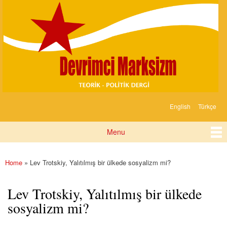
Devrimci
Skip to
Marksizm
main
content
English
Türkçe
Languages
Menu
Main menu
Home
» Lev Trotskiy, Yalıtılmış bir ülkede sosyalizm mi?
You are here
Lev Trotskiy, Yalıtılmış bir ülkede
sosyalizm mi?