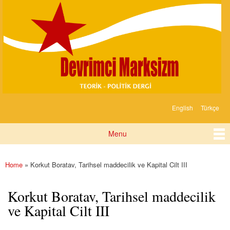
Devrimci
Skip to
Marksizm
main
content
English
Türkçe
Languages
Menu
Main menu
Home
» Korkut Boratav, Tarihsel maddecilik ve Kapital Cilt III
You are here
Korkut Boratav, Tarihsel maddecilik
ve Kapital Cilt III