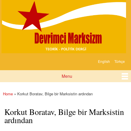
Devrimci
Skip to
Marksizm
main
content
English
Türkçe
Languages
Menu
Main menu
Home
» Korkut Boratav, Bilge bir Marksistin ardından
You are here
Korkut Boratav, Bilge bir Marksistin
ardından