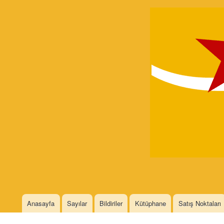
Devrimci
Marksizm
Languages
Anasayfa
Sayılar
Bildiriler
Kütüphane
Satış Noktaları
Main menu