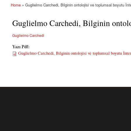
Home
» Guglielmo Carchedi, Bilginin ontolojisi ve toplumsal boyutu İ
You are here
Guglielmo Carchedi, Bilginin ontol
Guglielmo Carchedi
Yazı Pdf:
Guglielmo Carchedi, Bilginin ontolojisi ve toplumsal boyutu İnt