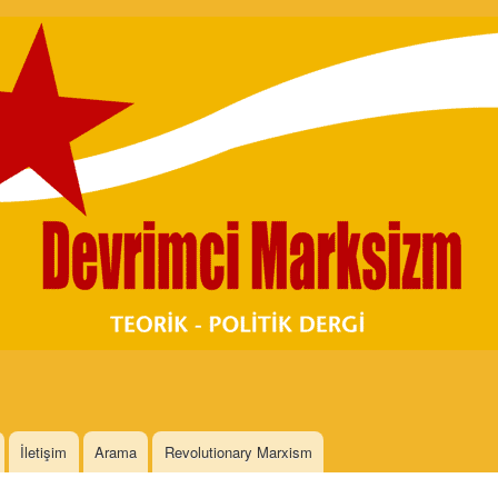
Skip to
main
content
İletişim
Arama
Revolutionary Marxism