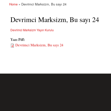
Home
» Devrimci Marksizm, Bu sayı 24
You are here
Devrimci Marksizm, Bu sayı 24
Devrimci Marksizm Yayın Kurulu
Yazı Pdf:
Devrimci Marksizm, Bu sayı 24