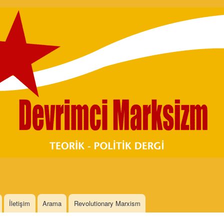
Skip to
main
content
İletişim
Arama
Revolutionary Marxism