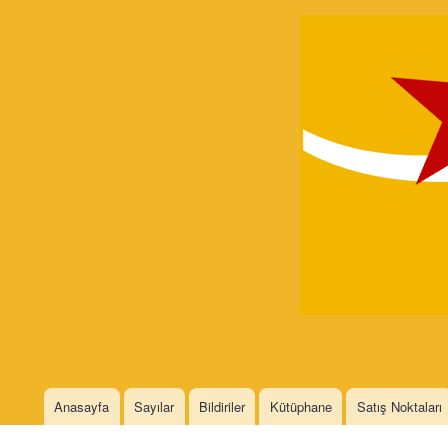
Devrimci
Marksizm
Languages
Anasayfa
Sayılar
Bildiriler
Kütüphane
Satış Noktaları
Main menu