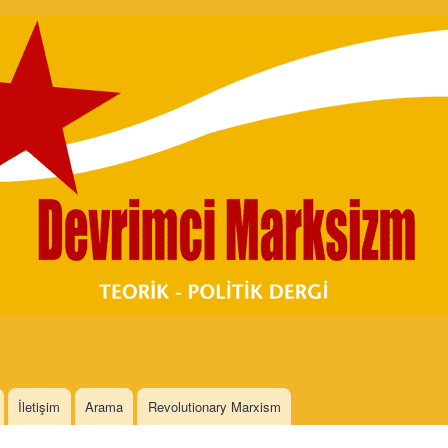
Skip to
main
content
İletişim
Arama
Revolutionary Marxism