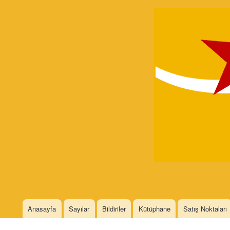
Devrimci
Marksizm
Languages
Anasayfa
Sayılar
Bildiriler
Kütüphane
Satış Noktaları
Main menu