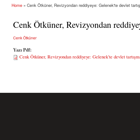
Home
» Cenk Ötküner, Revizyondan reddiyeye: Gelenek'te devlet tartı
You are here
Cenk Ötküner, Revizyondan reddiyeye
Cenk Ötküner
Yazı Pdf:
Cenk Ötküner, Revizyondan reddiyeye: Gelenek'te devlet tartışm