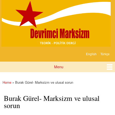
Devrimci
Skip to
Marksizm
main
content
English
Türkçe
Languages
Menu
Main menu
Home
» Burak Gürel- Marksizm ve ulusal sorun
You are here
Burak Gürel- Marksizm ve ulusal
sorun