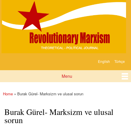
Devrimci
Skip to
Marksizm
main
content
English
Türkçe
Languages
Menu
Main menu
Home
» Burak Gürel- Marksizm ve ulusal sorun
You are here
Burak Gürel- Marksizm ve ulusal
sorun