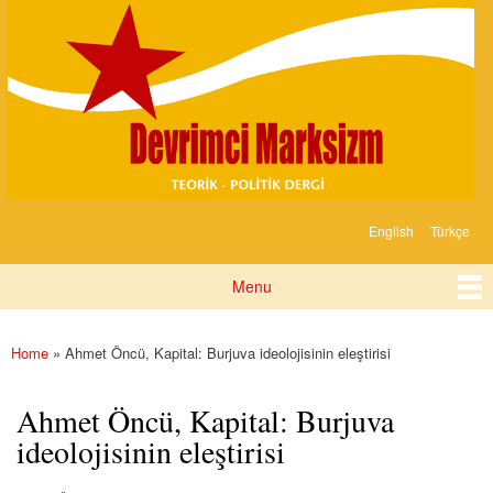
Devrimci
Skip to
Marksizm
main
content
English
Türkçe
Languages
Menu
Main menu
Home
» Ahmet Öncü, Kapital: Burjuva ideolojisinin eleştirisi
You are here
Ahmet Öncü, Kapital: Burjuva
ideolojisinin eleştirisi