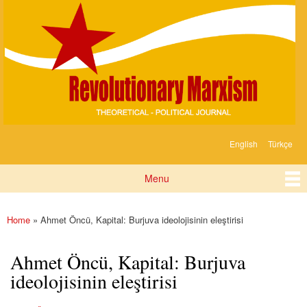
Devrimci
Skip to
Marksizm
main
content
English
Türkçe
Languages
Menu
Main menu
Home
» Ahmet Öncü, Kapital: Burjuva ideolojisinin eleştirisi
You are here
Ahmet Öncü, Kapital: Burjuva
ideolojisinin eleştirisi