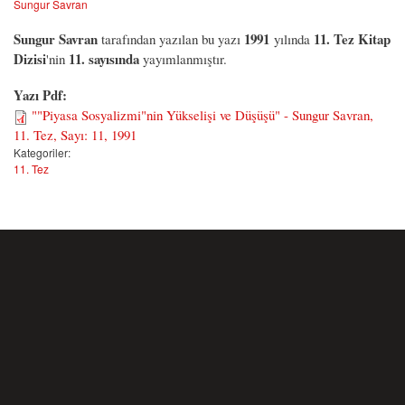
Sungur Savran
Sungur Savran
1991
11. Tez Kitap
tarafından yazılan bu yazı
yılında
Dizisi
11. sayısında
'nin
yayımlanmıştır.
Yazı Pdf:
""Piyasa Sosyalizmi"nin Yükselişi ve Düşüşü" - Sungur Savran,
11. Tez, Sayı: 11, 1991
Kategoriler:
11. Tez