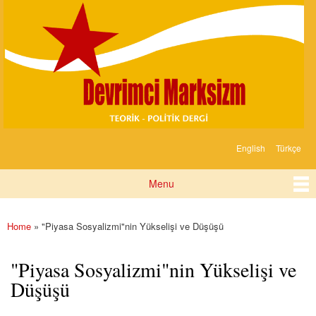
Devrimci
Skip to
Marksizm
main
content
English
Türkçe
Languages
Menu
Main menu
Home
» "Piyasa Sosyalizmi"nin Yükselişi ve Düşüşü
You are here
"Piyasa Sosyalizmi"nin Yükselişi ve
Düşüşü