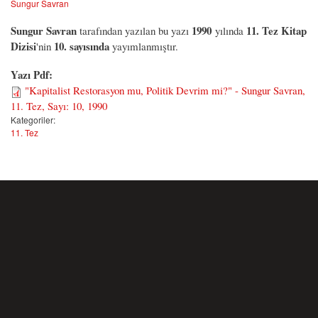
Sungur Savran
Sungur Savran
1990
11. Tez Kitap
tarafından yazılan bu yazı
yılında
Dizisi
10
. sayısında
'nin
yayımlanmıştır.
Yazı Pdf:
"Kapitalist Restorasyon mu, Politik Devrim mi?" - Sungur Savran,
11. Tez, Sayı: 10, 1990
Kategoriler:
11. Tez