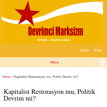
Devrimci
Skip to
Marksizm
main
content
English
Türkçe
Languages
Menu
Main menu
Home
» Kapitalist Restorasyon mu, Politik Devrim mi?
You are here
Kapitalist Restorasyon mu, Politik
Devrim mi?