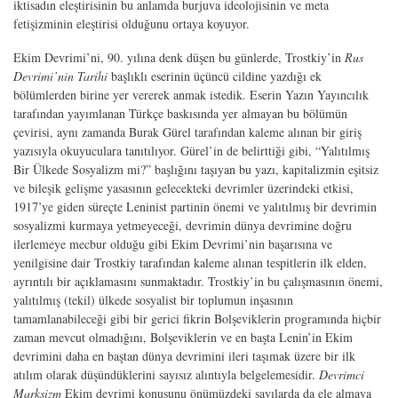
iktisadın eleştirisinin bu anlamda burjuva ideolojisinin ve meta
fetişizminin eleştirisi olduğunu ortaya koyuyor.
Ekim Devrimi’ni, 90. yılına denk düşen bu günlerde, Trostkiy’in
Rus
Devrimi’nin Tarihi
başlıklı eserinin üçüncü cildine yazdığı ek
bölümlerden birine yer vererek anmak istedik. Eserin Yazın Yayıncılık
tarafından yayımlanan Türkçe baskısında yer almayan bu bölümün
çevirisi, aynı zamanda Burak Gürel tarafından kaleme alınan bir giriş
yazısıyla okuyuculara tanıtılıyor. Gürel’in de belirttiği gibi, “Yalıtılmış
Bir Ülkede Sosyalizm mi?” başlığını taşıyan bu yazı, kapitalizmin eşitsiz
ve bileşik gelişme yasasının gelecekteki devrimler üzerindeki etkisi,
1917’ye giden süreçte Leninist partinin önemi ve yalıtılmış bir devrimin
sosyalizmi kurmaya yetmeyeceği, devrimin dünya devrimine doğru
ilerlemeye mecbur olduğu gibi Ekim Devrimi’nin başarısına ve
yenilgisine dair Trostkiy tarafından kaleme alınan tespitlerin ilk elden,
ayrıntılı bir açıklamasını sunmaktadır. Trostkiy’in bu çalışmasının önemi,
yalıtılmış (tekil) ülkede sosyalist bir toplumun inşasının
tamamlanabileceği gibi bir gerici fikrin Bolşeviklerin programında hiçbir
zaman mevcut olmadığını, Bolşeviklerin ve en başta Lenin’in Ekim
devrimini daha en baştan dünya devrimini ileri taşımak üzere bir ilk
atılım olarak düşündüklerini sayısız alıntıyla belgelemesidir.
Devrimci
Marksizm
Ekim devrimi konusunu önümüzdeki sayılarda da ele almaya