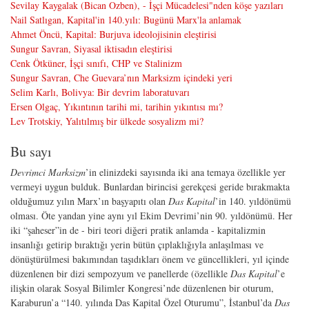
Sevilay Kaygalak (Bican Ozben), - İşçi Mücadelesi"nden köşe yazıları
Nail Satlıgan, Kapital'in 140.yılı: Bugünü Marx'la anlamak
Ahmet Öncü, Kapital: Burjuva ideolojisinin eleştirisi
Sungur Savran, Siyasal iktisadın eleştirisi
Cenk Ötküner, İşçi sınıfı, CHP ve Stalinizm
Sungur Savran, Che Guevara’nın Marksizm içindeki yeri
Selim Karlı, Bolivya: Bir devrim laboratuvarı
Ersen Olgaç, Yıkıntının tarihi mi, tarihin yıkıntısı mı?
Lev Trotskiy, Yalıtılmış bir ülkede sosyalizm mi?
Bu sayı
Devrimci Marksizm
’in elinizdeki sayısında iki ana temaya özellikle yer
vermeyi uygun bulduk. Bunlardan birincisi gerekçesi geride bırakmakta
olduğumuz yılın Marx’ın başyapıtı olan
Das Kapital
’in 140. yıldönümü
olması. Öte yandan yine aynı yıl Ekim Devrimi’nin 90. yıldönümü. Her
iki “şaheser”in de - biri teori diğeri pratik anlamda - kapitalizmin
insanlığı getirip bıraktığı yerin bütün çıplaklığıyla anlaşılması ve
dönüştürülmesi bakımından taşıdıkları önem ve güncellikleri, yıl içinde
düzenlenen bir dizi sempozyum ve panellerde (özellikle
Das Kapital
’e
ilişkin olarak Sosyal Bilimler Kongresi’nde düzenlenen bir oturum,
Karaburun’a “140. yılında Das Kapital Özel Oturumu”, İstanbul’da
Das