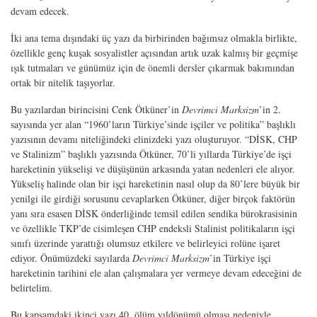
devam edecek.
İki ana tema dışındaki üç yazı da birbirinden bağımsız olmakla birlikte,
özellikle genç kuşak sosyalistler açısından artık uzak kalmış bir geçmişe
ışık tutmaları ve günümüz için de önemli dersler çıkarmak bakımından
ortak bir nitelik taşıyorlar.
Bu yazılardan birincisini Cenk Ötküner’in
Devrimci Marksizm
’in 2.
sayısında yer alan “1960’ların Türkiye’sinde işçiler ve politika” başlıklı
yazısının devamı niteliğindeki elinizdeki yazı oluşturuyor. “DİSK, CHP
ve Stalinizm” başlıklı yazısında Ötküner, 70’li yıllarda Türkiye’de işçi
hareketinin yükselişi ve düşüşünün arkasında yatan nedenleri ele alıyor.
Yükseliş halinde olan bir işçi hareketinin nasıl olup da 80’lere büyük bir
yenilgi ile girdiği sorusunu cevaplarken Ötküner, diğer birçok faktörün
yanı sıra esasen DİSK önderliğinde temsil edilen sendika bürokrasisinin
ve özellikle TKP’de cisimleşen CHP endeksli Stalinist politikaların işçi
sınıfı üzerinde yarattığı olumsuz etkilere ve belirleyici rolüne işaret
ediyor. Önümüzdeki sayılarda
Devrimci Marksizm
’in Türkiye işçi
hareketinin tarihini ele alan çalışmalara yer vermeye devam edeceğini de
belirtelim.
Bu kapsamdaki ikinci yazı 40. ölüm yıldönümü olması nedeniyle