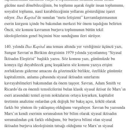
gücüne nasıl dönebileceğinin, bu toplumu aşarak özgür insan toplumunu,
sosyalist toplumu, nasıl kurabileceğinin yollarını gösterdiğine işaret
ediyor.
Das Kapital
’de sunulan “meta fetişizmi” kavramlaştırmasının
eserin kurgusu içinde bu bakımdan merkezi bir önem taşıdığını belirten
Öncü, söz konusu kavramın burjuva toplumunun bütün tekil
ideolojilerinin genel biçimini bize sunduğunu ileri sürüyor.
140. yılında
Das Kapital
ana teması altında yer verdiğimiz üçüncü yazı,
Sungur Savran’ın Birikim dergisinin 1979 yılında yayınlanmış “Siyasal
İktisadın Eleştirisi” başlıklı yazısı. Söz konusu yazı, günümüzde bu
konuya ilgi duyabilecek genç kuşakların söz konusu yazıya erişim
zorluklarını giderme amacını da gözetmekle birlikte, özellikle günümüz
kapitalizmin, anlama çabasında siyasal iktisadın sınırlarını
kavrayabilmeleri bakımından da önem taşıyor. Savran, Adam Smith ve
Ricardo’da en önemli temsilcilerini bulan klasik siyasal iktisat ile Marx’ın
eseri arasındaki temel ayrım noktalarını ortaya koyarken, kapitalist
üretimin analizine onlardan çok değişik bir bakış açısı, köklü olarak
farklı bir yöntem ile yaklaşmış olduğunu vurguluyor. Savran bu yazısında
Marx’ın kendi eserinin sorunsalının bir bilim olarak siyasal iktisadın
sorunsalından çok farklı olduğunu, bir burjuva bilimi olan siyasal
iktisadın burjuva ideolojisinin tutsağı olduğunu ve Marx’ın siyasal