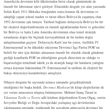
Amerika’da devrimin kilit ülkelerinden birisi olarak günümüzde de
önemli bir laboratuar işlevi görüyor. Elinizdeki dergide yer alan yazısında
Selim Karlı 1911 Meksika örneğinden sonra kıtanın ilk devrimine ev
sahipliği yapan yoksul maden ve tarım ülkesi Bolivya’da yaşanmış olan
1952 devrimine ışık tutuyor. Tarihsel bağlamı dolayısıyla Bolivya bu tür
bir eleştirel değerlendirmenin en önemli uğraklarından birisi ve gelecekte
bir Bolivya ve hatta Latin Amerika devriminin olası temel stratejik
sorunlarını doğru bir biçimde kavrayabilmek de bu tarihin doğru
anlaşılmasından geçiyor. Dolayısıyla Karlı’nın bu yazısı, özellikle IV.
Enternasyonal’in bu ülkedeki seksiyonu Devrimci İşçi Partisi POR’un
belirli bir süre için iktidarı almasının önemli bir olasılık olarak gündeme
girdiği koşullarda POR’un etkinliğinin gerçek düzeyinin ne olduğu ve
başarısızlığın temelinde taktik ya da stratejik hangi tür hataların yattığını
ortaya koyması bakımından IV. Enternasyonal’in tarihine de eleştirel bir
bakışı okuyucuya kazandırmayı amaçlıyor.
Nihayet derginin bu sayısında uzunca zamandır gerçekleştirmek
istediğimiz bir başka hedefi,
Devrimci Marksizm
’de kitap eleştirilerine de
yer verme amacımıza ulaşmış bulunuyoruz. Mehmet İnanç Turan’ın
Yıkıntının Tarihi ve Teorisi
adli kitabını değerlendiren Ersen Olgaç, eserin
Sovyetler Birliği ve Doğu Avrupa’daki yozlaşmış işçi devletlerinin
yıkılmasının ertesinde, trajikomik bir sosyalizm anlayışıyla devrimci bir