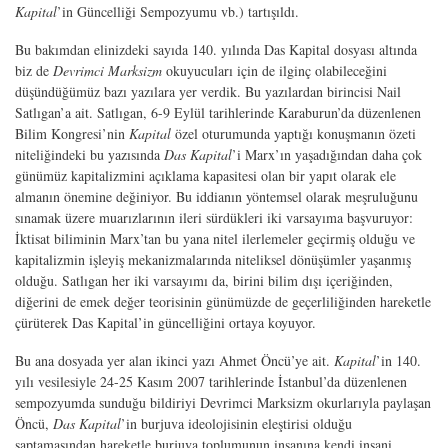
Kapital
’in Güncelliği Sempozyumu vb.) tartışıldı.
Bu bakımdan elinizdeki sayıda 140. yılında Das Kapital dosyası altında
biz de
Devrimci Marksizm
okuyucuları için de ilginç olabileceğini
düşündüğümüz bazı yazılara yer verdik. Bu yazılardan birincisi Nail
Satlıgan’a ait. Satlıgan, 6-9 Eylül tarihlerinde Karaburun’da düzenlenen
Bilim Kongresi’nin
Kapital
özel oturumunda yaptığı konuşmanın özeti
niteliğindeki bu yazısında
Das Kapital
’i Marx’ın yaşadığından daha çok
günümüz kapitalizmini açıklama kapasitesi olan bir yapıt olarak ele
almanın önemine değiniyor. Bu iddianın yöntemsel olarak meşruluğunu
sınamak üzere muarızlarının ileri sürdükleri iki varsayıma başvuruyor:
İktisat biliminin Marx’tan bu yana nitel ilerlemeler geçirmiş olduğu ve
kapitalizmin işleyiş mekanizmalarında niteliksel dönüşümler yaşanmış
olduğu. Satlıgan her iki varsayımı da, birini bilim dışı içeriğinden,
diğerini de emek değer teorisinin günümüzde de geçerliliğinden hareketle
çürüterek Das Kapital’in güncelliğini ortaya koyuyor.
Bu ana dosyada yer alan ikinci yazı Ahmet Öncü’ye ait.
Kapital
’in 140.
yılı vesilesiyle 24-25 Kasım 2007 tarihlerinde İstanbul’da düzenlenen
sempozyumda sunduğu bildiriyi Devrimci Marksizm okurlarıyla paylaşan
Öncü,
Das Kapital
’in burjuva ideolojisinin eleştirisi olduğu
saptamasından hareketle burjuva toplumunun insanına kendi insani