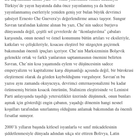
Türkiye’de yayın hayatında daha önce yayınlanmış ya da henüz
yayınlanmamış eserleriyle yeniden geniş yer bulan büyük devrimci
şahsiyet Ernesto Che Guevera’yı değerlendirme amacı taşıyor. Sungur
Savran tarafından kaleme alınan bu yazı, Che’nin sadece burjuva
dünyasında değil, çeşitli sol çevrelerde de “ikonlaştırılma” çabaları
karşısında, onun nesnel ve öznel konumunu bütün artıları ve eksileriyle,
katkıları ve çelişkileriyle, kısacası eleştirel bir süzgeçten geçirmek
bakımından önemli ipuçları içeriyor. Che’nin Marksizminin Bolşevik
gelenekle ortak ve farklı yanlarının saptanmasının önemini belirten
Savran, Che’nin kısa yaşamında eylem ve düşüncesinin sadece
emperyalizm ve kapitalizme karşı düşmanlığı açısında değil, bir bürokrasi
eleştirmeni olarak da gözden kaybolduğunu vurguluyor. Savran’ın bu
yazısı aynı zamanda okuyucuya, devrimci enternasyonalizmi bu kadar
özümsemiş birinin kısacık ömrünün, Stalinizm eleştirisinde ve Leninist
Parti anlayışında taşıdığı yetersizlikler üzerinde düşünmek, onun bunları
aşmak için gösterdiği engin çabanın, yaşadığı dönemin hangi nesnel
koşulları tarafından sınırlanmış olduğunu anlamak bakımından da önemli
fırsatlar sunuyor.
2000’li yılların başında kitlesel isyanlarla ve sınıf mücadelesinin
şiddetlenmesiyle dünyada adından sıkça söz ettiren Bolivya, Latin