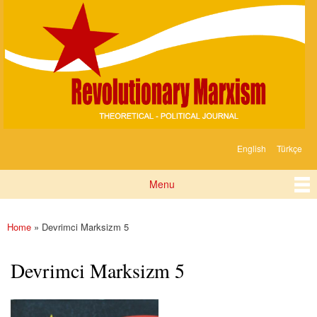
Devrimci
Skip to
Marksizm
main
content
English
Türkçe
Languages
Menu
Main menu
Home
» Devrimci Marksizm 5
You are here
Devrimci Marksizm 5