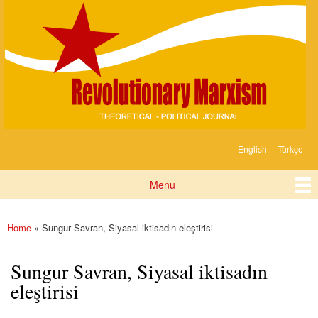
Devrimci
Skip to
Marksizm
main
content
English
Türkçe
Languages
Menu
Main menu
Home
» Sungur Savran, Siyasal iktisadın eleştirisi
You are here
Sungur Savran, Siyasal iktisadın
eleştirisi