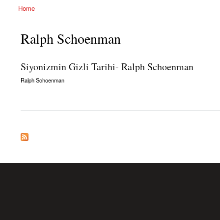
Home
You are here
Ralph Schoenman
Siyonizmin Gizli Tarihi- Ralph Schoenman
Ralph Schoenman
about Siyonizmin Gizli Tarihi- Ralph Schoenman