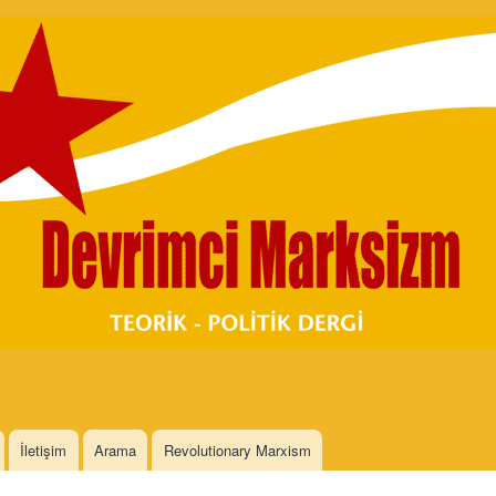
Skip to
main
content
İletişim
Arama
Revolutionary Marxism