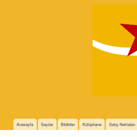
Devrimci
Marksizm
Languages
Anasayfa
Sayılar
Bildiriler
Kütüphane
Satış Noktaları
Main menu