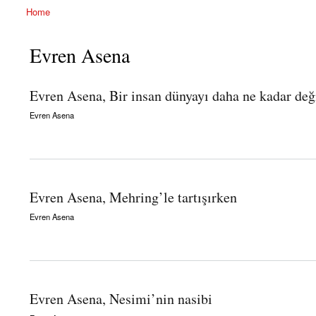
Home
You are here
Evren Asena
Evren Asena, Bir insan dünyayı daha ne kadar deği
Evren Asena
about Evren Asena, Bir insan dünyayı daha ne kadar değiştirebilir ki?
Evren Asena, Mehring’le tartışırken
Evren Asena
about Evren Asena, Mehring’le tartışırken
Evren Asena, Nesimi’nin nasibi