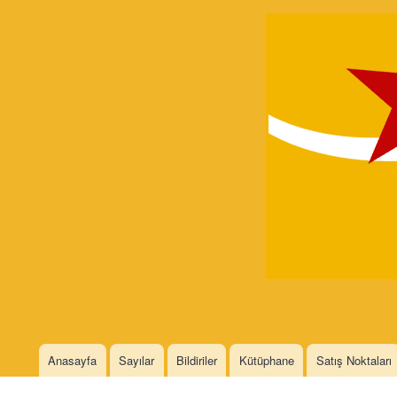
Devrimci
Marksizm
Languages
Anasayfa
Sayılar
Bildiriler
Kütüphane
Satış Noktaları
Main menu