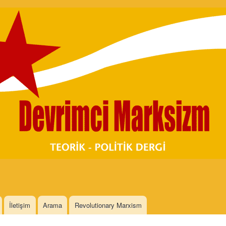
Skip to
main
content
İletişim
Arama
Revolutionary Marxism