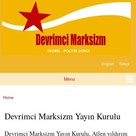
Devrimci
Skip to
Marksizm
main
content
English
Türkçe
Languages
Menu
Main menu
Home
You are here
Devrimci Marksizm Yayın Kurulu
Devrimci Marksizm Yayın Kurulu, Atlen yıldırım