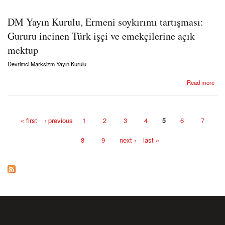
DM Yayın Kurulu, Ermeni soykırımı tartışması:
Gururu incinen Türk işçi ve emekçilerine açık
mektup
Devrimci Marksizm Yayın Kurulu
about DM Yayın Kurulu, Ermeni soykırımı tartışması: Gururu incinen Türk işçi ve
Read more
emekçilerine açık mektup
« first
‹ previous
1
2
3
4
5
6
7
Pages
8
9
next ›
last »