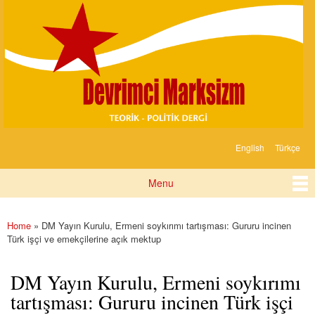
Devrimci
Skip to
Marksizm
main
content
English
Türkçe
Languages
Menu
Main menu
Home
» DM Yayın Kurulu, Ermeni soykırımı tartışması: Gururu incinen
You are here
Türk işçi ve emekçilerine açık mektup
DM Yayın Kurulu, Ermeni soykırımı
tartışması: Gururu incinen Türk işçi