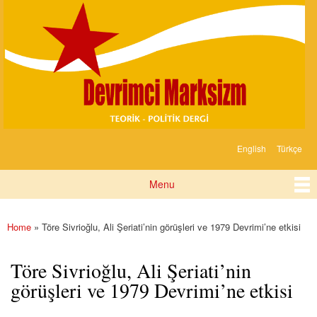
Devrimci
Skip to
Marksizm
main
content
English
Türkçe
Languages
Menu
Main menu
Home
» Töre Sivrioğlu, Ali Şeriati’nin görüşleri ve 1979 Devrimi’ne etkisi
You are here
Töre Sivrioğlu, Ali Şeriati’nin
görüşleri ve 1979 Devrimi’ne etkisi