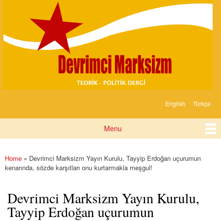
Devrimci
Skip to
Marksizm
main
content
English
Türkçe
Languages
Menu
Main menu
Home
» Devrimci Marksizm Yayın Kurulu, Tayyip Erdoğan uçurumun
You are here
kenarında, sözde karşıtları onu kurtarmakla meşgul!
Devrimci Marksizm Yayın Kurulu,
Tayyip Erdoğan uçurumun