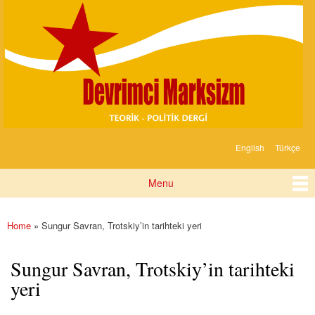
Devrimci
Skip to
Marksizm
main
content
English
Türkçe
Languages
Menu
Main menu
Home
» Sungur Savran, Trotskiy’in tarihteki yeri
You are here
Sungur Savran, Trotskiy’in tarihteki
yeri