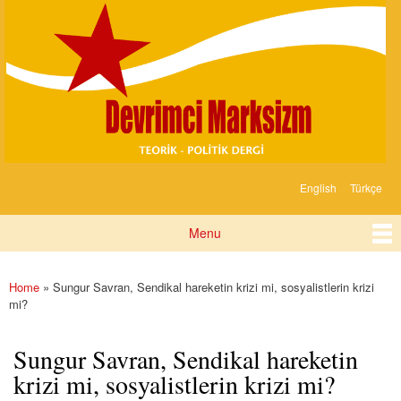
Devrimci
Skip to
Marksizm
main
content
English
Türkçe
Languages
Menu
Main menu
Home
» Sungur Savran, Sendikal hareketin krizi mi, sosyalistlerin krizi
You are here
mi?
Sungur Savran, Sendikal hareketin
krizi mi, sosyalistlerin krizi mi?