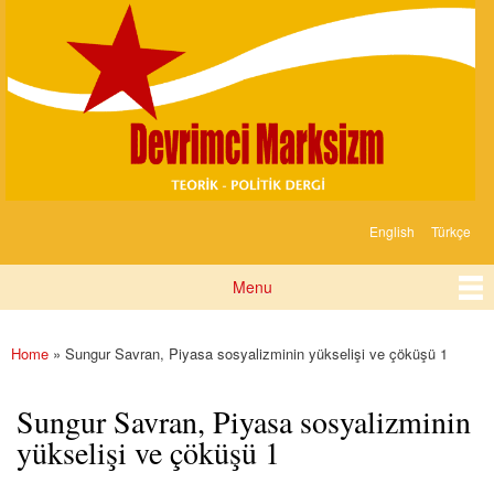
Devrimci
Skip to
Marksizm
main
content
English
Türkçe
Languages
Menu
Main menu
Home
» Sungur Savran, Piyasa sosyalizminin yükselişi ve çöküşü 1
You are here
Sungur Savran, Piyasa sosyalizminin
yükselişi ve çöküşü 1