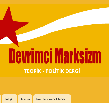
Skip to
main
content
İletişim
Arama
Revolutionary Marxism