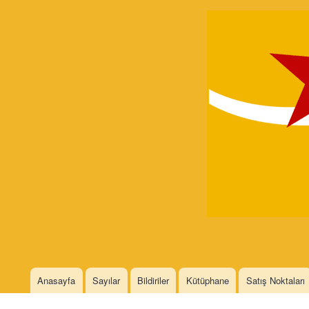
Devrimci
Marksizm
Languages
Anasayfa
Sayılar
Bildiriler
Kütüphane
Satış Noktaları
Main menu