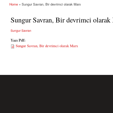
Home
» Sungur Savran, Bir devrimci olarak Marx
You are here
Sungur Savran, Bir devrimci olarak
Sungur Savran
Yazı Pdf:
Sungur Savran, Bir devrimci olarak Marx