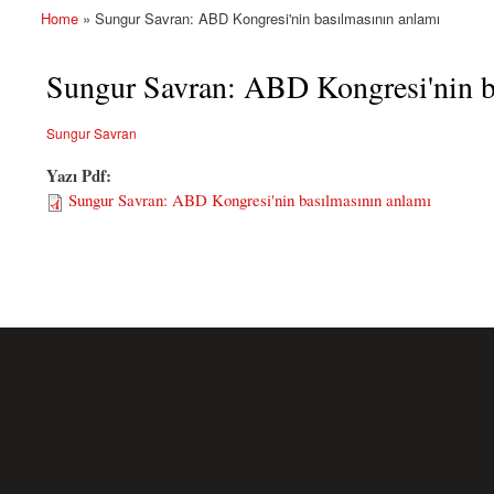
Home
» Sungur Savran: ABD Kongresi'nin basılmasının anlamı
You are here
Sungur Savran: ABD Kongresi'nin b
Sungur Savran
Yazı Pdf:
Sungur Savran: ABD Kongresi'nin basılmasının anlamı