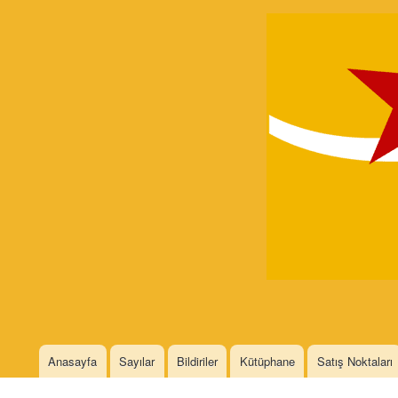
Devrimci
Marksizm
Languages
Anasayfa
Sayılar
Bildiriler
Kütüphane
Satış Noktaları
Main menu