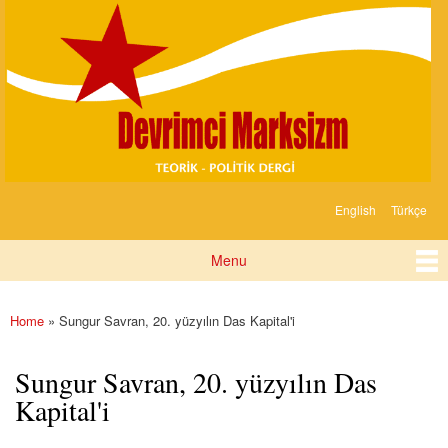
Devrimci
Skip to
Marksizm
main
content
English
Türkçe
Languages
Menu
Main menu
Home
» Sungur Savran, 20. yüzyılın Das Kapital'i
You are here
Sungur Savran, 20. yüzyılın Das
Kapital'i