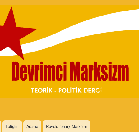
Skip to
main
content
İletişim
Arama
Revolutionary Marxism