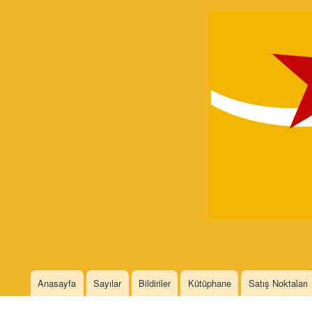
Devrimci
Marksizm
Languages
Anasayfa
Sayılar
Bildiriler
Kütüphane
Satış Noktaları
Main menu