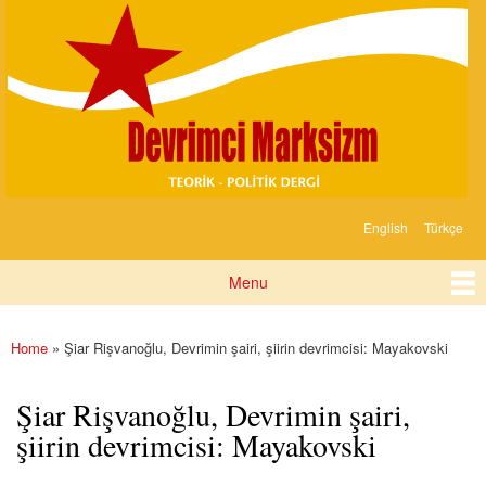
Devrimci
Skip to
Marksizm
main
content
English
Türkçe
Languages
Menu
Main menu
Home
» Şiar Rişvanoğlu, Devrimin şairi, şiirin devrimcisi: Mayakovski
You are here
Şiar Rişvanoğlu, Devrimin şairi,
şiirin devrimcisi: Mayakovski