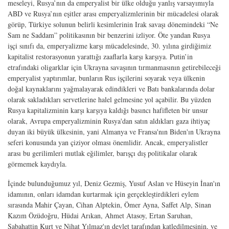
meseleyi, Rusya’nın da emperyalist bir ülke olduğu yanlış varsayımıyla
ABD ve Rusya’nın eşitler arası emperyalizmlerinin bir mücadelesi olarak
görüp, Türkiye solunun belirli kesimlerinin Irak savaşı dönemindeki “Ne
Sam ne Saddam” politikasının bir benzerini izliyor. Öte yandan Rusya
işçi sınıfı da, emperyalizme karşı mücadelesinde, 30. yılına girdiğimiz
kapitalist restorasyonun yarattığı zaaflarla karşı karşıya. Putin’in
etrafındaki oligarklar için Ukrayna savaşının tırmanmasının getirebileceği
emperyalist yaptırımlar, bunların Rus işçilerini soyarak veya ülkenin
doğal kaynaklarını yağmalayarak edindikleri ve Batı bankalarında dolar
olarak sakladıkları servetlerine halel gelmesine yol açabilir. Bu yüzden
Rusya kapitalizminin karşı karşıya kaldığı basıncı hafifleten bir unsur
olarak, Avrupa emperyalizminin Rusya'dan satın aldıkları gaza ihtiyaç
duyan iki büyük ülkesinin, yani Almanya ve Fransa'nın Biden'ın Ukrayna
seferi konusunda yan çiziyor olması önemlidir. Ancak, emperyalistler
arası bu gerilimleri mutlak eğilimler, barışçı dış politikalar olarak
görmemek kaydıyla.
İçinde bulunduğumuz yıl, Deniz Gezmiş, Yusuf Aslan ve Hüseyin İnan'ın
idamının, onları idamdan kurtarmak için gerçekleştirdikleri eylem
sırasında Mahir Çayan, Cihan Alptekin, Ömer Ayna, Saffet Alp, Sinan
Kazım Özüdoğru, Hüdai Arıkan, Ahmet Atasoy, Ertan Saruhan,
Sabahattin Kurt ve Nihat Yılmaz'ın devlet tarafından katledilmesinin, ve