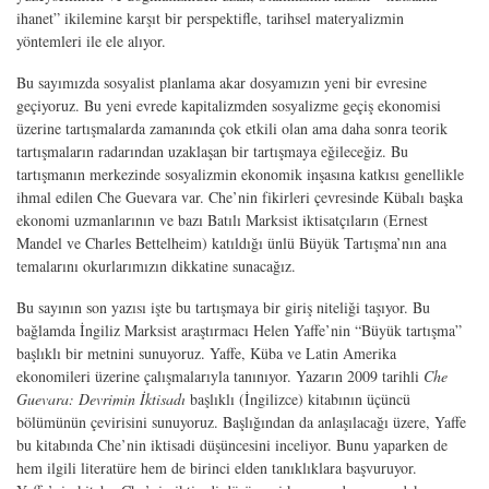
ihanet” ikilemine karşıt bir perspektifle, tarihsel materyalizmin
yöntemleri ile ele alıyor.
Bu sayımızda sosyalist planlama akar dosyamızın yeni bir evresine
geçiyoruz. Bu yeni evrede kapitalizmden sosyalizme geçiş ekonomisi
üzerine tartışmalarda zamanında çok etkili olan ama daha sonra teorik
tartışmaların radarından uzaklaşan bir tartışmaya eğileceğiz. Bu
tartışmanın merkezinde sosyalizmin ekonomik inşasına katkısı genellikle
ihmal edilen Che Guevara var. Che’nin fikirleri çevresinde Kübalı başka
ekonomi uzmanlarının ve bazı Batılı Marksist iktisatçıların (Ernest
Mandel ve Charles Bettelheim) katıldığı ünlü Büyük Tartışma’nın ana
temalarını okurlarımızın dikkatine sunacağız.
Bu sayının son yazısı işte bu tartışmaya bir giriş niteliği taşıyor. Bu
bağlamda İngiliz Marksist araştırmacı Helen Yaffe
’
nin
“
Büyük tartışma”
başlıklı bir metnini sunuyoruz. Yaffe, Küba ve Latin Amerika
ekonomileri üzerine çalışmalarıyla tanınıyor. Yazarın 2009 tarihli
Che
Guevara: Devrimin İktisadı
başlıklı (İngilizce) kitabının üçüncü
bölümünün çevirisini sunuyoruz. Başlığından da anlaşılacağı üzere, Yaffe
bu kitabında Che
’
nin iktisadi düşüncesini inceliyor. Bunu yaparken de
hem ilgili literatüre hem de birinci elden tanıklıklara başvuruyor.