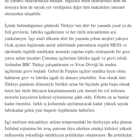
ile yabancı okurlarımızla buluştu. İngilizce bilen okurlarımız hem bu
dosyaya hem de sayıda yer verdiğimiz diğer tüm makalelere internet
sitemizden ulaşabilir.
İçinde bulunduğumuz günlerde Türkiye’nin dört bir yanında yasal ya da
fiilî grevlerin, fabrika işgallerinin ve her türlü mücadelenin sesi
yankılanıyor. İşçi sınıfı ülkenin dört bir yanında çoban ateşleri yakıyor.
Ocak ayının başlarında metal sektöründe patronların örgütü MESS ve
işkolunda örgütlü sendikalar arasında yapılan toplu sözleşmede bir gece
yarısı atılan imzaları Çimsataş işçilerinin fabrika işgali ve grevi izledi.
Ardından BBC Türkçe çalışanlarının ve Sivas Divriği’de maden
işçilerinin grevi başladı. Gebze'de Farplas işçileri sendika üyesi olma
haklarını grev ve fabrika işgali ile almaya yöneldiler. Son olarak tüm
Türkiye pandemi dönemiyle birlikte artan bir biçimde gıda başta olmak
üzere her türlü ihtiyacın karşılanmasında çok önemli bir rol üstlenen
motorlu kuryelerin kitlesel eylemlerine şahit oldu. Elbette en az bunlar
kadar önemlisi, farklı iş kollarında sayılamayacak kadar yüksek sayıda
fabrikadan gelen yeni başarılı örgütlenme haberleri.
İşçi sınıfının mücadeleye atılma temposundaki bu ilerleyişin arka planını
İstibdad rejiminin bir avuç patronu ihya ederken emekçi kitleleri yüksek
enflasyonla yoksulluğa sürükleyen politikaları oluşturuyor. Bu politikalar,