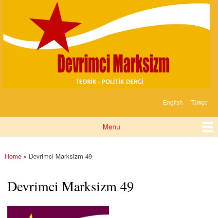
Devrimci
Skip to
Marksizm
main
content
English
Türkçe
Languages
Menu
Main menu
Home
» Devrimci Marksizm 49
You are here
Devrimci Marksizm 49