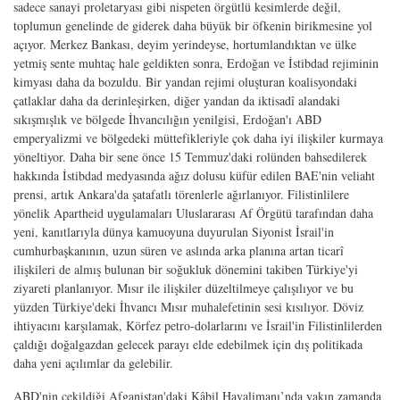
sadece sanayi proletaryası gibi nispeten örgütlü kesimlerde değil,
toplumun genelinde de giderek daha büyük bir öfkenin birikmesine yol
açıyor. Merkez Bankası, deyim yerindeyse, hortumlandıktan ve ülke
yetmiş sente muhtaç hale geldikten sonra, Erdoğan ve İstibdad rejiminin
kimyası daha da bozuldu. Bir yandan rejimi oluşturan koalisyondaki
çatlaklar daha da derinleşirken, diğer yandan da iktisadî alandaki
sıkışmışlık ve bölgede İhvancılığın yenilgisi, Erdoğan'ı ABD
emperyalizmi ve bölgedeki müttefikleriyle çok daha iyi ilişkiler kurmaya
yöneltiyor. Daha bir sene önce 15 Temmuz'daki rolünden bahsedilerek
hakkında İstibdad medyasında ağız dolusu küfür edilen BAE'nin veliaht
prensi, artık Ankara'da şatafatlı törenlerle ağırlanıyor. Filistinlilere
yönelik Apartheid uygulamaları Uluslararası Af Örgütü tarafından daha
yeni, kanıtlarıyla dünya kamuoyuna duyurulan Siyonist İsrail'in
cumhurbaşkanının, uzun süren ve aslında arka planına artan ticarî
ilişkileri de almış bulunan bir soğukluk dönemini takiben Türkiye'yi
ziyareti planlanıyor. Mısır ile ilişkiler düzeltilmeye çalışılıyor ve bu
yüzden Türkiye'deki İhvancı Mısır muhalefetinin sesi kısılıyor. Döviz
ihtiyacını karşılamak, Körfez petro-dolarlarını ve İsrail'in Filistinlilerden
çaldığı doğalgazdan gelecek parayı elde edebilmek için dış politikada
daha yeni açılımlar da gelebilir.
ABD'nin çekildiği Afganistan'daki Kâbil Havalimanı’nda yakın zamanda