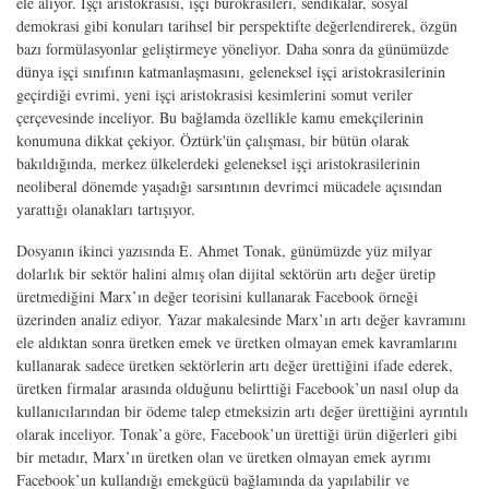
ele alıyor. İşçi aristokrasisi, işçi bürokrasileri, sendikalar, sosyal
demokrasi gibi konuları tarihsel bir perspektifte değerlendirerek, özgün
bazı formülasyonlar geliştirmeye yöneliyor. Daha sonra da günümüzde
dünya işçi sınıfının katmanlaşmasını, geleneksel işçi aristokrasilerinin
geçirdiği evrimi, yeni işçi aristokrasisi kesimlerini somut veriler
çerçevesinde inceliyor. Bu bağlamda özellikle kamu emekçilerinin
konumuna dikkat çekiyor. Öztürk'ün çalışması, bir bütün olarak
bakıldığında, merkez ülkelerdeki geleneksel işçi aristokrasilerinin
neoliberal dönemde yaşadığı sarsıntının devrimci mücadele açısından
yarattığı olanakları tartışıyor.
Dosyanın ikinci yazısında E. Ahmet Tonak, günümüzde yüz milyar
dolarlık bir sektör halini almış olan dijital sektörün artı değer üretip
üretmediğini Marx’ın değer teorisini kullanarak Facebook örneği
üzerinden analiz ediyor. Yazar makalesinde Marx’ın artı değer kavramını
ele aldıktan sonra üretken emek ve üretken olmayan emek kavramlarını
kullanarak sadece üretken sektörlerin artı değer ürettiğini ifade ederek,
üretken firmalar arasında olduğunu belirttiği Facebook’un nasıl olup da
kullanıcılarından bir ödeme talep etmeksizin artı değer ürettiğini ayrıntılı
olarak inceliyor. Tonak’a göre, Facebook’un ürettiği ürün diğerleri gibi
bir metadır, Marx’ın üretken olan ve üretken olmayan emek ayrımı
Facebook’un kullandığı emekgücü bağlamında da yapılabilir ve