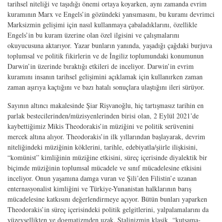
tarihsel niteliği ve taşıdığı önemi ortaya koyarken, aynı zamanda evrim
kuramının Marx ve Engels
’
in gözündeki yansımasını, bu kuramı devrimci
Marksizmin gelişimi için nasıl kullanmaya çabaladıklarını, özellikle
Engels
’
in bu kuram üzerine olan özel ilgisini ve çalışmalarını
okuyucusuna aktarıyor. Yazar bunların yanında, yaşadığı çağdaki burjuva
toplumsal ve politik fikirlerin ve de İngiliz toplumundaki konumunun
Darwin
’
in üzerinde bıraktığı etkileri de inceliyor. Darwin
’
in evrim
kuramını insanın tarihsel gelişimini açıklamak için kullanırken zaman
zaman aşırıya kaçtığını ve bazı hatalı sonuçlara ulaştığını ileri sürüyor.
Sayının altıncı makalesinde Şiar Rişvanoğlu, hiç tartışmasız tarihin en
parlak bestecilerinden/müzisyenlerinden birisi olan, 2 Eylül 2021
’
de
kaybettiğimiz Mikis Theodorakis
’
in müziğini ve politik serüvenini
mercek altına alıyor. Theodorakis
’
in ilk yıllarından başlayarak, devrim
niteliğindeki müziğinin köklerini, tarihle, edebiyatla/şiirle ilişkisini,
“
komünist” kimliğinin müziğine etkisini, süreç içerisinde diyalektik bir
biçimde müziğinin toplumsal mücadele ve sınıf mücadelesine etkisini
inceliyor. Onun yaşamına damga vuran ve Şili
’
den Filistin
’
e uzanan
enternasyonalist kimliğini ve Türkiye-Yunanistan halklarının barış
mücadelesine katkısını değerlendirmeye açıyor. Bütün bunları yaparken
Theodorakis
’
in süreç içerisindeki politik gelgitlerini, yalpalamalarını da
yüzeysellikten ve dogmatizmden uzak, Stalinizmin klasik
“
kutsama-