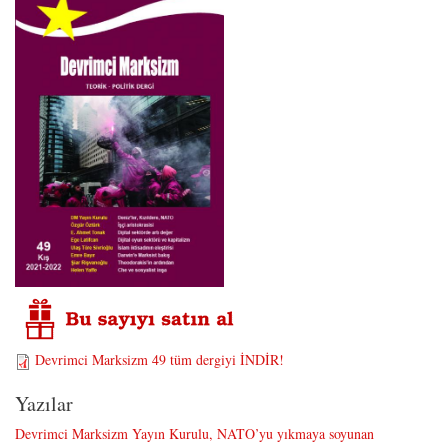
Devrimci Marksizm 49 tüm dergiyi İNDİR!
Yazılar
Devrimci Marksizm Yayın Kurulu, NATO’yu yıkmaya soyunan