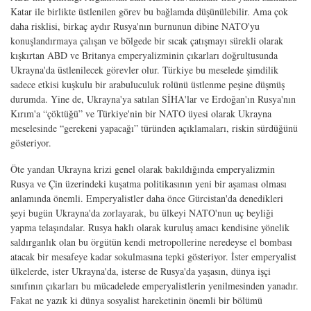
Katar ile birlikte üstlenilen görev bu bağlamda düşünülebilir. Ama çok
daha risklisi, birkaç aydır Rusya'nın burnunun dibine NATO'yu
konuşlandırmaya çalışan ve bölgede bir sıcak çatışmayı sürekli olarak
kışkırtan ABD ve Britanya emperyalizminin çıkarları doğrultusunda
Ukrayna'da üstlenilecek görevler olur. Türkiye bu meselede şimdilik
sadece etkisi kuşkulu bir arabuluculuk rolünü üstlenme peşine düşmüş
durumda. Yine de, Ukrayna'ya satılan SİHA'lar ve Erdoğan'ın Rusya'nın
Kırım'a “çöktüğü” ve Türkiye'nin bir NATO üyesi olarak Ukrayna
meselesinde “gerekeni yapacağı” türünden açıklamaları, riskin sürdüğünü
gösteriyor.
Öte yandan Ukrayna krizi genel olarak bakıldığında emperyalizmin
Rusya ve Çin üzerindeki kuşatma politikasının yeni bir aşaması olması
anlamında önemli. Emperyalistler daha önce Gürcistan'da denedikleri
şeyi bugün Ukrayna'da zorlayarak, bu ülkeyi NATO'nun uç beyliği
yapma telaşındalar. Rusya haklı olarak kuruluş amacı kendisine yönelik
saldırganlık olan bu örgütün kendi metropollerine neredeyse el bombası
atacak bir mesafeye kadar sokulmasına tepki gösteriyor. İster emperyalist
ülkelerde, ister Ukrayna'da, isterse de Rusya'da yaşasın, dünya işçi
sınıfının çıkarları bu mücadelede emperyalistlerin yenilmesinden yanadır.
Fakat ne yazık ki dünya sosyalist hareketinin önemli bir bölümü