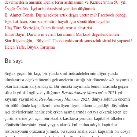
devrimcilerin anısına: Deniz’lerin asılmasının ve Kızıldere’nin 50. yılı
Özgür Öztürk, İşçi aristokrasisini yeniden düşünmek
E. Ahmet Tonak, Dijital sektör artık değer üretir mi? Facebook örneği
Ege Latifcan, Sınırsız sömürü hayali için sömürülen hayaller
Ulaş Töre Sivrioğlu, İslam iktisadı teorisi eleştirisi
Emre Bayır, Darwin’in evrim kuramının Marksist değerlendirmesi
Şiar Rişvanoğlu, “Büyücü” Theodorakis artık sonsuzluk sirtakisi yapacak!
Helen Yaffe, Büyük Tartışma
Bu sayı
Soğuk geçen bir kışı, bir yanda sınıf mücadelelerinin diğer yanda
uluslararası ölçekte önemli gelişmelerin ısıttığı bir dönemde 49. sayımızla
okurlarımızın karşısındayız. Bir önceki sayımızla bunun arasında geçen
sürede yıllık İngilizce yıllığımız
Revolutionary Marxism
’in 2021 yılı
sayısını yayınladık.
Revolutionary Marxism 2021
, dünya solunun önemli
bir bölümünde kapitalizmin ebediyen ilgası anlamına geldiği düşünülen
işçi devletlerinin henüz çok erken aşamalarında ortaya çıkarak içten içe
çürümelerine yol açan bürokratik kastlarca yeniden kapitalist ülkelere
dönüştürülmesinin, yani yaygın olarak kullanılan adıyla kapitalist
restorasyonun otuzuncu yılında, bu süreci analiz eden kapsamlı bir dosya