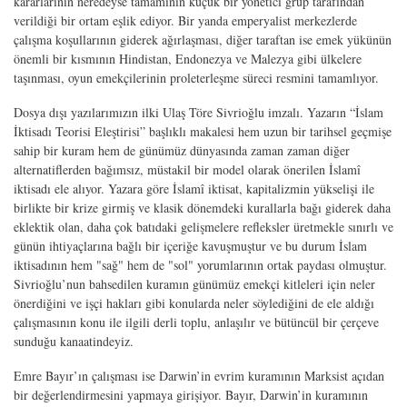
kararlarının neredeyse tamamının küçük bir yönetici grup tarafından
verildiği bir ortam eşlik ediyor. Bir yanda emperyalist merkezlerde
çalışma koşullarının giderek ağırlaşması, diğer taraftan ise emek yükünün
önemli bir kısmının Hindistan, Endonezya ve Malezya gibi ülkelere
taşınması, oyun emekçilerinin proleterleşme süreci resmini tamamlıyor.
Dosya dışı yazılarımızın ilki Ulaş Töre Sivrioğlu imzalı. Yazarın “İslam
İktisadı Teorisi Eleştirisi” başlıklı makalesi hem uzun bir tarihsel geçmişe
sahip bir kuram hem de günümüz dünyasında zaman zaman diğer
alternatiflerden bağımsız, müstakil bir model olarak önerilen İslamî
iktisadı ele alıyor. Yazara göre İslamî iktisat, kapitalizmin yükselişi ile
birlikte bir krize girmiş ve klasik dönemdeki kurallarla bağı giderek daha
eklektik olan, daha çok batıdaki gelişmelere refleksler üretmekle sınırlı ve
günün ihtiyaçlarına bağlı bir içeriğe kavuşmuştur ve bu durum İslam
iktisadının hem "sağ" hem de "sol" yorumlarının ortak paydası olmuştur.
Sivrioğlu’nun bahsedilen kuramın günümüz emekçi kitleleri için neler
önerdiğini ve işçi hakları gibi konularda neler söylediğini de ele aldığı
çalışmasının konu ile ilgili derli toplu, anlaşılır ve bütüncül bir çerçeve
sunduğu kanaatindeyiz.
Emre Bayır’ın çalışması ise Darwin
’
in evrim kuramının Marksist açıdan
bir değerlendirmesini yapmaya girişiyor. Bayır, Darwin
’
in kuramının