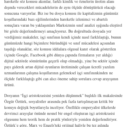
hareketle söz konusu akımlar, farklı kimlik ve öznelerin üretim alanı
dışında verecekleri mücadelelerin de aynı ölçüde dönüştürücü olacağı
sonucuna varıyorlar. Biz ise bu dosya konusu ile kapitalizmin günümüz
koşullarındaki bazı eğilimlerinden hareketle izlenimci ve abartılı
sonuçlara varan bu yaklaşımları Marksizmin sınıf analizi ışığında eleştirel
bir gözle değerlendirmeyi amaçlıyoruz. Bu doğrultuda dosyada yer
verdiğimiz makaleler, işçi sınıfının kendi içinde nasıl farklılaştığı, bunun
günümüzde hangi biçimlere büründüğü ve sınıf mücadelesi açısından
taşıdığı olanaklar, söz konusu iddialara olgusal kanıt olarak gösterilen
(içinde Google, Facebook gibi dünya çapında firmaların yer aldığı)
dijital sektörde sömürünün geçerli olup olmadığı, yine bu sektör içinde
payı giderek artan dijital oyunların üretiminde çalışan ücretli yazılım
uzmanlarının çalışma koşullarının geleneksel işçi sınıfınınkinden ne
ölçüde farklılaştığı gibi can alıcı öneme sahip sorulara cevap arayışının
ürünü.
Dosyanın “İşçi aristokrasisini yeniden düşünmek” başlıklı ilk makalesinde
Özgür Öztürk, sosyalistler arasında pek fazla tartışılmayan kritik bir
konuyu değişik boyutlarıyla inceliyor. Özellikle emperyalist ülkelerde
devrimci arayışlar önünde nesnel bir engel oluşturan işçi aristokrasisi
olgusunu hem teorik hem de pratik yönleriyle yeniden değerlendiriyor.
Öztürk
’
e göre, Marx ve Engels
’
teki orijinal haliyle bu tez aslında