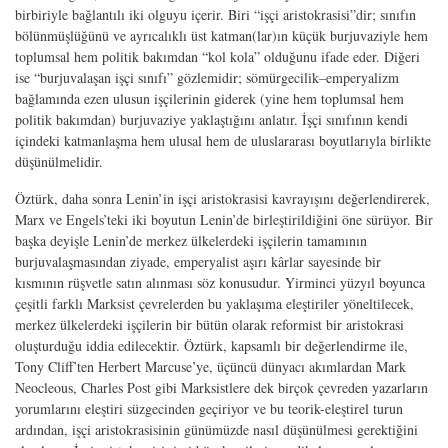
birbiriyle bağlantılı iki olguyu içerir. Biri “işçi aristokrasisi”dir; sınıfın
bölünmüşlüğünü ve ayrıcalıklı üst katman(lar)ın küçük burjuvaziyle hem
toplumsal hem politik bakımdan “kol kola” olduğunu ifade eder. Diğeri
ise
“
burjuvalaşan işçi sınıfı” gözlemidir; sömürgecilik–emperyalizm
bağlamında ezen ulusun işçilerinin giderek (yine hem toplumsal hem
politik bakımdan) burjuvaziye yaklaştığını anlatır. İşçi sınıfının kendi
içindeki katmanlaşma hem ulusal hem de uluslararası boyutlarıyla birlikte
düşünülmelidir.
Öztürk, daha sonra Lenin
’
in işçi aristokrasisi kavrayışını değerlendirerek,
Marx ve Engels
’
teki iki boyutun Lenin
’
de birleştirildiğini öne sürüyor. Bir
başka deyişle Lenin
’
de merkez ülkelerdeki işçilerin tamamının
burjuvalaşmasından ziyade, emperyalist aşırı kârlar sayesinde bir
kısmının rüşvetle satın alınması söz konusudur. Yirminci yüzyıl boyunca
çeşitli farklı Marksist çevrelerden bu yaklaşıma eleştiriler yöneltilecek,
merkez ülkelerdeki işçilerin bir bütün olarak reformist bir aristokrasi
oluşturduğu iddia edilecektir. Öztürk, kapsamlı bir değerlendirme ile,
Tony Cliff
’
ten Herbert Marcuse
’
ye, üçüncü dünyacı akımlardan Mark
Neocleous, Charles Post gibi Marksistlere dek birçok çevreden yazarların
yorumlarını eleştiri süzgecinden geçiriyor ve bu teorik-eleştirel turun
ardından, işçi aristokrasisinin günümüzde nasıl düşünülmesi gerektiğini