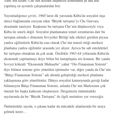
Yaffe
’
nin kitabı, Che
’
nin iktisadi düşüncesi konusunda şu ana dek
yapılmış en ayrıntılı çalışmalardan biri.
Yayımladığımız çeviri, 1960
’
ların ilk yarısında Küba
’
da sosyalist inşa
süreci bağlamında cereyan eden
“
Büyük tartışma”yı Che Guevara
ekseninde tanıtıyor. Kuşkusuz bu tartışma Che
’
nin düşüncesiyle veya
Küba ile sınırlı değil. Sosyalist planlamanın temel sorunlarına dair bu
tartışma aslında o dönemin Sovyetler Birliği
’
nde etkileri görülen piyasa
yanlısı eğilimlerle Küba
’
da esas olarak Che
’
nin temsil ettiği merkezi
planlama yanlısı eğilimler arasında yer alıyor. Ayrıca bu salt entelektüel
bir tartışma olmaktan da çok uzak. Özellikle 1963-64 yıllarında Küba
’
da
ekonomik yapılanmayı ikiye bölen bir kutuplaşma söz konusu. Bir yanda
Sovyet kökenli “Ekonomik Muhasebe” yahut “Oto Finansman Sistemi”
diye bilinen sisteme göre yönetilen işletmeler var, diğer yanda da Che
’
nin
“Bütçe Finansman Sistemi” adı altında geliştirdiği merkezi planlama
yaklaşımına göre yönetilenler. Dünya sosyalist kamuoyunda gereği kadar
bilinmeyen Bütçe Finansman Sistemi, aslında Che
’
nin Marksizme çok
önemli bir başka katkısını oluşturuyor. Dergimizin önümüzdeki
sayılarında da bu “Büyük Tartışma” ile ilgili metinlere yer vereceğiz.
Önümüzdeki sayıda, o çıkana kadar da mücadele alanlarında bir araya
gelmek üzere…