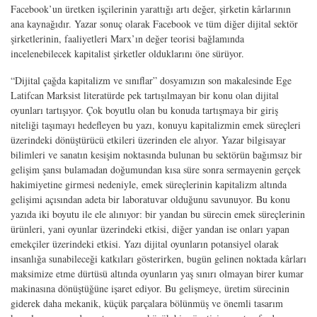
Facebook’un üretken işçilerinin yarattığı artı değer, şirketin kârlarının
ana kaynağıdır. Yazar sonuç olarak Facebook ve tüm diğer dijital sektör
şirketlerinin, faaliyetleri Marx’ın değer teorisi bağlamında
incelenebilecek kapitalist şirketler olduklarını öne sürüyor.
“Dijital çağda kapitalizm ve sınıflar” dosyamızın son makalesinde Ege
Latifcan Marksist literatürde pek tartışılmayan bir konu olan dijital
oyunları tartışıyor. Çok boyutlu olan bu konuda tartışmaya bir giriş
niteliği taşımayı hedefleyen bu yazı, konuyu kapitalizmin emek süreçleri
üzerindeki dönüştürücü etkileri üzerinden ele alıyor. Yazar bilgisayar
bilimleri ve sanatın kesişim noktasında bulunan bu sektörün bağımsız bir
gelişim şansı bulamadan doğumundan kısa süre sonra sermayenin gerçek
hakimiyetine girmesi nedeniyle, emek süreçlerinin kapitalizm altında
gelişimi açısından adeta bir laboratuvar olduğunu savunuyor. Bu konu
yazıda iki boyutu ile ele alınıyor: bir yandan bu sürecin emek süreçlerinin
ürünleri, yani oyunlar üzerindeki etkisi, diğer yandan ise onları yapan
emekçiler üzerindeki etkisi. Yazı dijital oyunların potansiyel olarak
insanlığa sunabileceği katkıları gösterirken, bugün gelinen noktada kârları
maksimize etme dürtüsü altında oyunların yaş sınırı olmayan birer kumar
makinasına dönüştüğüne işaret ediyor. Bu gelişmeye, üretim sürecinin
giderek daha mekanik, küçük parçalara bölünmüş ve önemli tasarım