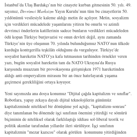
İstanbul’da Ulaş Bardakçı’nın bir cinayete kurban gitmesinin 50. yılı. 49.
sayımız,
Devrimci Marksizm
Yayın Kurulu’nun tüm bu cinayetlerin 50.
yıldönümü vesilesiyle kaleme aldığı metin ile açılıyor. Metin, sosyalizm
için verdikleri mücadelede yaşamlarını yitiren bu onurlu ve azimli
devrimci önderlerin katillerinin sadece bunların verdikleri mücadeleden
ödü kopan Türkiye burjuvazisi ve onun devleti değil, aynı zamanda
Türkiye’nin üye oluşunun 70. yılında bulunduğumuz NATO’nun ülkede
kurduğu kontrgerilla teşkilâtı olduğunu da vurguluyor. Türkiye’de
sosyalist hareketin NATO’ya kafa tutmasının tarihinden örnekler veren
yazı, bugün sosyalist hareketin tam da NATO Ukrayna’da Rusya
karşısında muazzam bir provokasyona girişmişken 1971 hareketinden
aldığı anti-emperyalizm mirasını bir an önce hatırlayarak yaşama
geçirmesi gerekliliğini ortaya koyuyor.
Yeni sayımızda ana dosya konumuz "Dijital çağda kapitalizm ve sınıflar".
Robotlara, yapay zekaya dayalı dijital teknolojilerin günümüz
kapitalizminde niteliksel bir dönüşüme yol açtığı, "kapitalizm-sonrası"
diye tanımlanan bu dönemde işçi sınıfının önemini yitirdiği ve sömürü
biçiminin de niteliksel olarak farklılaştığı iddiası sol-liberal teorik ve
politik akımlar tarafından yıllardır ileri sürülüyor. İşçi sınıfının
kapitalizmin "mezar kazıcısı" olarak görülen konumunu yitirdiğinden