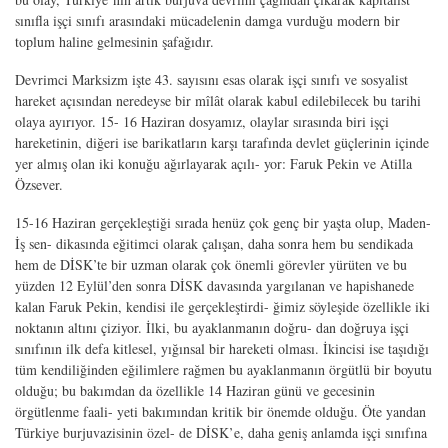
sınıfla işçi sınıfı arasındaki mücadelenin damga vurduğu modern bir
toplum haline gelmesinin şafağıdır.
Devrimci Marksizm işte 43. sayısını esas olarak işçi sınıfı ve sosyalist
hareket açısından neredeyse bir mîlât olarak kabul edilebilecek bu tarihi
olaya ayırıyor. 15- 16 Haziran dosyamız, olaylar sırasında biri işçi
hareketinin, diğeri ise barikatların karşı tarafında devlet güçlerinin içinde
yer almış olan iki konuğu ağırlayarak açılı- yor: Faruk Pekin ve Atilla
Özsever.
15-16 Haziran gerçekleştiği sırada henüz çok genç bir yaşta olup, Maden-
İş sen- dikasında eğitimci olarak çalışan, daha sonra hem bu sendikada
hem de DİSK’te bir uzman olarak çok önemli görevler yürüten ve bu
yüzden 12 Eylül’den sonra DİSK davasında yargılanan ve hapishanede
kalan Faruk Pekin, kendisi ile gerçekleştirdi- ğimiz söyleşide özellikle iki
noktanın altını çiziyor. İlki, bu ayaklanmanın doğru- dan doğruya işçi
sınıfının ilk defa kitlesel, yığınsal bir hareketi olması. İkincisi ise taşıdığı
tüm kendiliğinden eğilimlere rağmen bu ayaklanmanın örgütlü bir boyutu
olduğu; bu bakımdan da özellikle 14 Haziran günü ve gecesinin
örgütlenme faali- yeti bakımından kritik bir önemde olduğu. Öte yandan
Türkiye burjuvazisinin özel- de DİSK’e, daha geniş anlamda işçi sınıfına