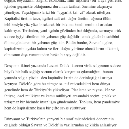
değişik boyutlarını (sağlık, ekonomik, sınıf ilişkileri) bir araya getirerek
içinden geçmekte olduğumuz durumun tarihsel önemine ulaşmaya
yöneliyor. Yaşadığımız krizi bir “uygarlık kri- zi” olarak niteliyor.
Kapitalist üretim tarzı, işçileri salt artı değer üretimi uğruna ölüm
tehlikesiyle yüz yüze bırakarak bir bakıma kendi zeminini ortadan
kaldırıyor. Tersinden, yani işçinin gözünden bakıldığında, sermaye artık
sadece işçiyi sömüren bir yabancı güç değildir; emek gücünün sahibini
ölüme gönderen bir yabancı güç- tür. Bütün bunlar, Savran’a göre,
kapitalizmin ayakta kalma ve ileri doğru yürüme olanaklarını tüketmiş
olmasının dışa vurumundan başka bir şey değildir.
Dosyanın ikinci yazısında Levent Dölek, korona virüs salgınının sadece
büyük bir halk sağlığı sorunu olarak karşımıza çıkmadığını, bunun
yanında salgın yüzün- den kapitalist krizin de derinleştiğini ortaya
koyuyor. Dölek’e göre bu süreçte sı- nıf mücadeleleri hem dünya
genelinde hem de Türkiye’de yükseliyor. Planlama ve piyasa, kâr ve
ihtiyaç, özel mülkiyet ve kamu mülkiyeti arasındaki seçim, çıplak ve
uzlaşmaz bir biçimde insanlığın gündeminde. Toplum, hem pandemiye
hem de kapitalizme karşı bir çifte savaş yürütüyor.
Dünyanın ve Türkiye’nin yepyeni bir sınıf mücadeleleri döneminin
eşiğinde olduğu Savran ve Dölek’in yazılarından açıklıkla anlaşılıyor.