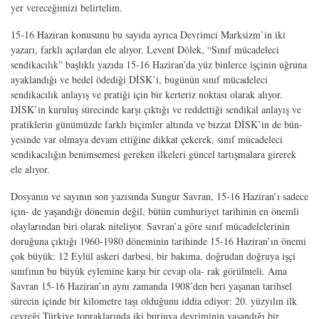
yer vereceğimizi belirtelim.
15-16 Haziran konusunu bu sayıda ayrıca Devrimci Marksizm’in iki
yazarı, farklı açılardan ele alıyor. Levent Dölek, “Sınıf mücadeleci
sendikacılık” başlıklı yazıda 15-16 Haziran’da yüz binlerce işçinin uğruna
ayaklandığı ve bedel ödediği DİSK’i, bugünün sınıf mücadeleci
sendikacılık anlayış ve pratiği için bir kerteriz noktası olarak alıyor.
DİSK’in kuruluş sürecinde karşı çıktığı ve reddettiği sendikal anlayış ve
pratiklerin günümüzde farklı biçimler altında ve bizzat DİSK’in de bün-
yesinde var olmaya devam ettiğine dikkat çekerek, sınıf mücadeleci
sendikacılığın benimsemesi gereken ilkeleri güncel tartışmalara girerek
ele alıyor.
Dosyanın ve sayının son yazısında Sungur Savran, 15-16 Haziran’ı sadece
için- de yaşandığı dönemin değil, bütün cumhuriyet tarihinin en önemli
olaylarından biri olarak niteliyor. Savran’a göre sınıf mücadelelerinin
doruğuna çıktığı 1960-1980 döneminin tarihinde 15-16 Haziran’ın önemi
çok büyük: 12 Eylül askeri darbesi, bir bakıma, doğrudan doğruya işçi
sınıfının bu büyük eylemine karşı bir cevap ola- rak görülmeli. Ama
Savran 15-16 Haziran’ın aynı zamanda 1908’den beri yaşanan tarihsel
sürecin içinde bir kilometre taşı olduğunu iddia ediyor: 20. yüzyılın ilk
çeyreği Türkiye topraklarında iki burjuva devriminin yaşandığı bir