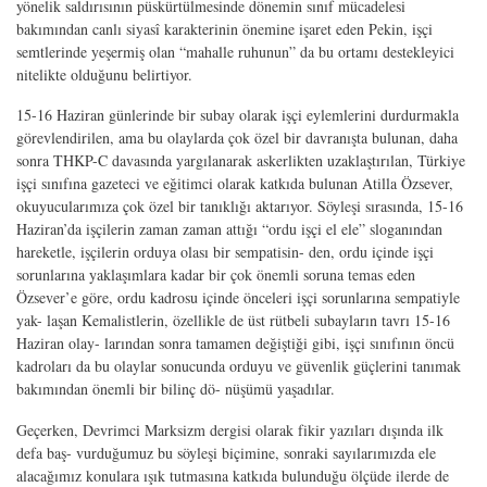
yönelik saldırısının püskürtülmesinde dönemin sınıf mücadelesi
bakımından canlı siyasî karakterinin önemine işaret eden Pekin, işçi
semtlerinde yeşermiş olan “mahalle ruhunun” da bu ortamı destekleyici
nitelikte olduğunu belirtiyor.
15-16 Haziran günlerinde bir subay olarak işçi eylemlerini durdurmakla
görevlendirilen, ama bu olaylarda çok özel bir davranışta bulunan, daha
sonra THKP-C davasında yargılanarak askerlikten uzaklaştırılan, Türkiye
işçi sınıfına gazeteci ve eğitimci olarak katkıda bulunan Atilla Özsever,
okuyucularımıza çok özel bir tanıklığı aktarıyor. Söyleşi sırasında, 15-16
Haziran’da işçilerin zaman zaman attığı “ordu işçi el ele” sloganından
hareketle, işçilerin orduya olası bir sempatisin- den, ordu içinde işçi
sorunlarına yaklaşımlara kadar bir çok önemli soruna temas eden
Özsever’e göre, ordu kadrosu içinde önceleri işçi sorunlarına sempatiyle
yak- laşan Kemalistlerin, özellikle de üst rütbeli subayların tavrı 15-16
Haziran olay- larından sonra tamamen değiştiği gibi, işçi sınıfının öncü
kadroları da bu olaylar sonucunda orduyu ve güvenlik güçlerini tanımak
bakımından önemli bir bilinç dö- nüşümü yaşadılar.
Geçerken, Devrimci Marksizm dergisi olarak fikir yazıları dışında ilk
defa baş- vurduğumuz bu söyleşi biçimine, sonraki sayılarımızda ele
alacağımız konulara ışık tutmasına katkıda bulunduğu ölçüde ilerde de