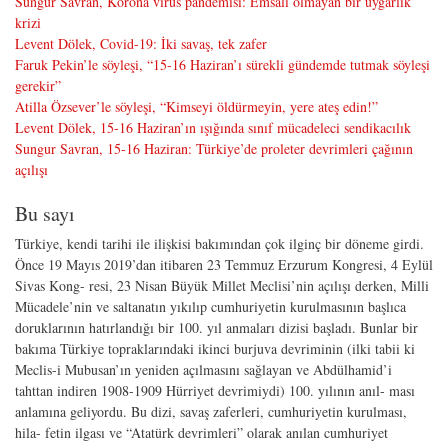
Sungur Savran, Korona virüs pandemisi: Emsali olmayan bir uygarlık
krizi
Levent Dölek, Covid-19: İki savaş, tek zafer
Faruk Pekin’le söyleşi, “15-16 Haziran’ı sürekli gündemde tutmak söyleşi
gerekir”
Atilla Özsever’le söyleşi, “Kimseyi öldürmeyin, yere ateş edin!”
Levent Dölek, 15-16 Haziran’ın ışığında sınıf mücadeleci sendikacılık
Sungur Savran, 15-16 Haziran: Türkiye’de proleter devrimleri çağının
açılışı
Bu sayı
Türkiye, kendi tarihi ile ilişkisi bakımından çok ilginç bir döneme girdi.
Önce 19 Mayıs 2019’dan itibaren 23 Temmuz Erzurum Kongresi, 4 Eylül
Sivas Kong- resi, 23 Nisan Büyük Millet Meclisi’nin açılışı derken, Milli
Mücadele’nin ve saltanatın yıkılıp cumhuriyetin kurulmasının başlıca
doruklarının hatırlandığı bir 100. yıl anmaları dizisi başladı. Bunlar bir
bakıma Türkiye topraklarındaki ikinci burjuva devriminin (ilki tabii ki
Meclis-i Mubusan’ın yeniden açılmasını sağlayan ve Abdülhamid’i
tahttan indiren 1908-1909 Hürriyet devrimiydi) 100. yılının anıl- ması
anlamına geliyordu. Bu dizi, savaş zaferleri, cumhuriyetin kurulması,
hila- fetin ilgası ve “Atatürk devrimleri” olarak anılan cumhuriyet