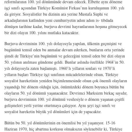
reformlarının 100. yıl dönümünde devam edecek. Elbette aynı döneme
işçi sınıfı açısından Türkiye Komünist Fırkası’nın kuruluşunun 100. yılı
da giriyor. Sosyalistler bu dizinin ara yerine Mustafa Suphi ve
arkadaşlarının katlinden yeni cumhuriyetin adım adım is- tibdada
dönüşen tarihine kadar, burjuva devrimi hayranlarının hoşuna gitmeyecek
bir dizi olayın 100. yılını mutlaka katacaktır.
Burjuva devriminin 100. yılı dolayısıyla yapılan, ülkenin geçmişini ve
bugününü temsil eden bu anmalar devam ederken, bunların orta yerinde
şimdi de Türkiye’nin bugününü ve geleceğini temsil eden bir dizi olayın
50. yılının anılması gündeme geldi. Bunlar aslında özellikle 1968’in 50.
yılı dolayısıyla zaten başlamıştı. 1960’lı yılların sonları ve 1970’li
yılların başları Türkiye işçi sınıfının mücadelelerinde olsun, Türkiye
sosyalist hareketinin yeniden biçimlenmesinde olsun çok önemli olayların
yaşandığı bir dönem olduğu için, önümüzdeki dönem boyunca bütün bu
olayların 50. yıl dönümü yaşanacaktır. Devrimci Marksizm birkaç sayıdır,
burjuva devriminin 100. yıl dönümü vesilesiyle o dönem yaşanan çeşitli
gelişmeleri yerli yerine oturtmaya çalışıyor. Aynı şeyi işçi sınıfı ve
sosyalist hareketin büyük yıl dönümleri için de yapacaktır.
Bütün bu 50. yıl dönümlerinin en önemlisi bu yıl yaşanıyor. 15-16
Haziran 1970, hiç abartma korkusu olmaksızın söylenebilir ki, Türkiye