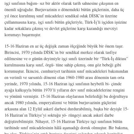
işçi sınıfının bağım- sız bir aktör olarak tarih sahnesine çıkışının en
önemli uğrağıdır. Burjuvazinin o dönemdeki bütün güçlerinin, daha üç
yıl önce kurulmuş sınıf mücadeleci sendikal odak DİSK’in üzerine
çullanmasına karşı, işçi sınıfı bütün güçleriyle, Türk-İş’li işçiden işsizine
kadar sokaklara çıkmış ve devlet güçlerine karşı kazandığı mevziyi
korumayı başarmıştır.
15-16 Haziran en az üç değişik zaman ölçeğinde büyük bir önem taşır.
Birincisi, 1970 yılında DİSK’in bir sendikal merkez olarak tasfiye
edilmesine ve o günün deyimiyle işçi sınıfı üzerinde bir “Türk-İş diktası”
kurulmasına karşı sınıf, örgü- tüne sahip çıkmış, onu göz bebeği gibi
korumuştur. İkincisi, cumhuriyet tarihinin sınıf mücadeleleri bakımından
en verimli ve sarsıntılı dönemi olan 1960-1980 arası dönemin tam orta
yerinde, 1970 yılında, 15-16 Haziran işçi sınıfının heybetli bi- çimde
ayağa kalkışıyla bütün 1970’li yılların dev sınıf mücadelelerine rengini
ve yönünü vermiştir. 15-16 Haziran olaylarının belirlediği bu doğrultuyu
ancak 1980 yılında, emperyalizmi ve bütün burjuvazinin güçlerini
arkasına alan 12 Eylül askerî darbesi durdurabilmiş, başka bir deyişle 15-
16 Haziran’ın Türkiye’yi soktuğu yö- rüngeyi ancak askerî darbe
değiştirebilmiştir. Nihayet, 15-16 Haziran Türkiye işçi sınıfının bütün
tarihinde sınıf mücadelesinin hâlâ aşamadığı doruk olmuştur. Bir bakıma,
bu olay, Türkiye’nin artık burjuva devrimi çağından çıkarak kapitalist