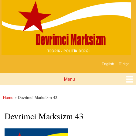
Devrimci
Skip to
Marksizm
main
content
English
Türkçe
Languages
Menu
Main menu
Home
» Devrimci Marksizm 43
You are here
Devrimci Marksizm 43