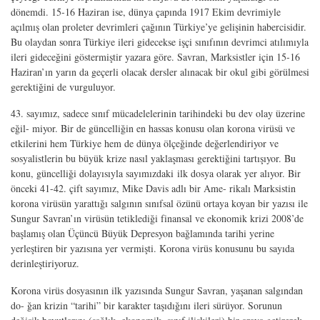
dönemdi. 15-16 Haziran ise, dünya çapında 1917 Ekim devrimiyle
açılmış olan proleter devrimleri çağının Türkiye’ye gelişinin habercisidir.
Bu olaydan sonra Türkiye ileri gidecekse işçi sınıfının devrimci atılımıyla
ileri gideceğini göstermiştir yazara göre. Savran, Marksistler için 15-16
Haziran’ın yarın da geçerli olacak dersler alınacak bir okul gibi görülmesi
gerektiğini de vurguluyor.
43. sayımız, sadece sınıf mücadelelerinin tarihindeki bu dev olay üzerine
eğil- miyor. Bir de güncelliğin en hassas konusu olan korona virüsü ve
etkilerini hem Türkiye hem de dünya ölçeğinde değerlendiriyor ve
sosyalistlerin bu büyük krize nasıl yaklaşması gerektiğini tartışıyor. Bu
konu, güncelliği dolayısıyla sayımızdaki ilk dosya olarak yer alıyor. Bir
önceki 41-42. çift sayımız, Mike Davis adlı bir Ame- rikalı Marksistin
korona virüsün yarattığı salgının sınıfsal özünü ortaya koyan bir yazısı ile
Sungur Savran’ın virüsün tetiklediği finansal ve ekonomik krizi 2008’de
başlamış olan Üçüncü Büyük Depresyon bağlamında tarihi yerine
yerleştiren bir yazısına yer vermişti. Korona virüs konusunu bu sayıda
derinleştiriyoruz.
Korona virüs dosyasının ilk yazısında Sungur Savran, yaşanan salgından
do- ğan krizin “tarihi” bir karakter taşıdığını ileri sürüyor. Sorunun