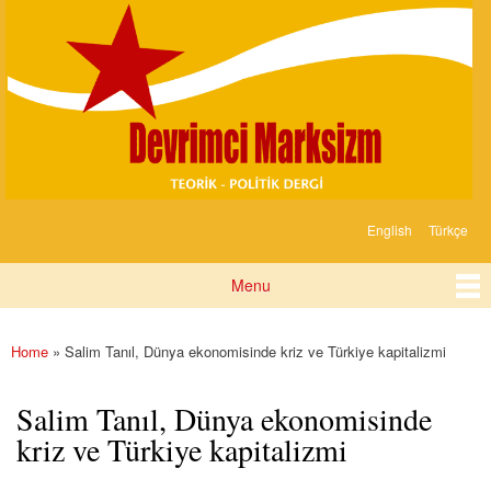
Devrimci
Skip to
Marksizm
main
content
English
Türkçe
Languages
Menu
Main menu
Home
» Salim Tanıl, Dünya ekonomisinde kriz ve Türkiye kapitalizmi
You are here
Salim Tanıl, Dünya ekonomisinde
kriz ve Türkiye kapitalizmi