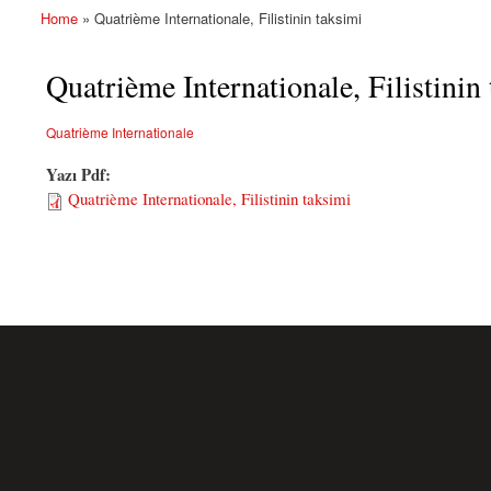
Home
» Quatrième Internationale, Filistinin taksimi
You are here
Quatrième Internationale, Filistinin
Quatrième Internationale
Yazı Pdf:
Quatrième Internationale, Filistinin taksimi