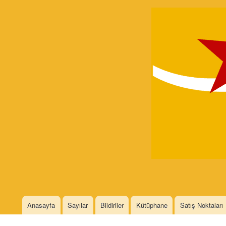
Devrimci
Marksizm
Languages
Anasayfa
Sayılar
Bildiriler
Kütüphane
Satış Noktaları
Main menu