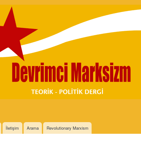
Skip to
main
content
İletişim
Arama
Revolutionary Marxism