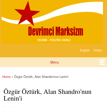
Devrimci
Skip to
Marksizm
main
content
English
Türkçe
Languages
Menu
Main menu
Home
» Özgür Öztürk, Alan Shandro'nun Lenin'i
You are here
Özgür Öztürk, Alan Shandro'nun
Lenin'i