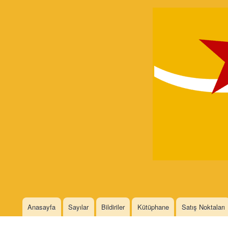
Devrimci
Marksizm
Languages
Anasayfa
Sayılar
Bildiriler
Kütüphane
Satış Noktaları
Main menu