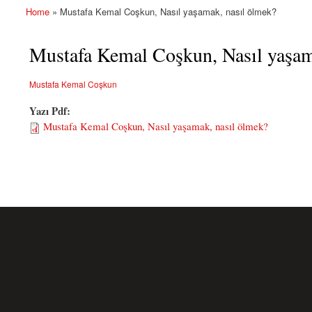
Home
» Mustafa Kemal Coşkun, Nasıl yaşamak, nasıl ölmek?
You are here
Mustafa Kemal Coşkun, Nasıl yaşam
Mustafa Kemal Coşkun
Yazı Pdf:
Mustafa Kemal Coşkun, Nasıl yaşamak, nasıl ölmek?