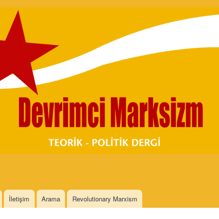
Skip to
main
content
İletişim
Arama
Revolutionary Marxism