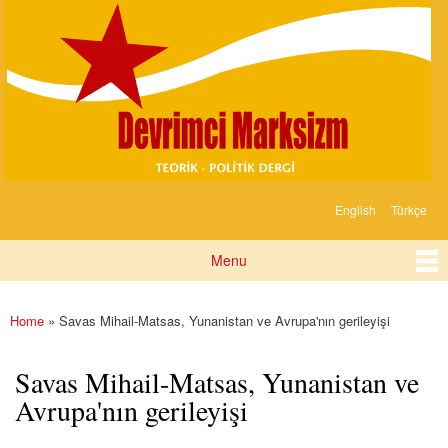
Devrimci
Skip to
Marksizm
main
content
English
Türkçe
Languages
Menu
Main menu
Home
» Savas Mihail-Matsas, Yunanistan ve Avrupa'nın gerileyişi
You are here
Savas Mihail-Matsas, Yunanistan ve
Avrupa'nın gerileyişi