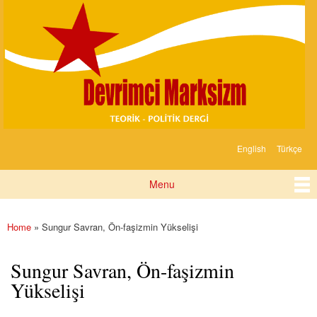
Devrimci
Skip to
Marksizm
main
content
English
Türkçe
Languages
Menu
Main menu
Home
» Sungur Savran, Ön-faşizmin Yükselişi
You are here
Sungur Savran, Ön-faşizmin
Yükselişi