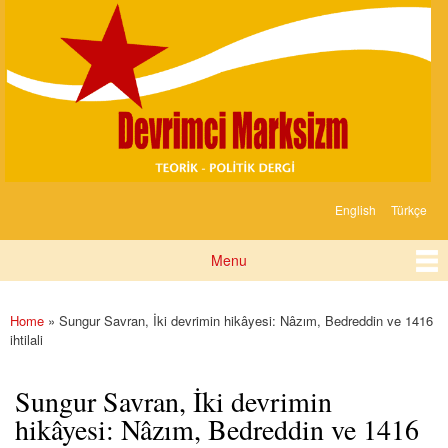
Devrimci
Skip to
Marksizm
main
content
English
Türkçe
Languages
Menu
Main menu
Home
» Sungur Savran, İki devrimin hikâyesi: Nâzım, Bedreddin ve 1416
You are here
ihtilali
Sungur Savran, İki devrimin
hikâyesi: Nâzım, Bedreddin ve 1416