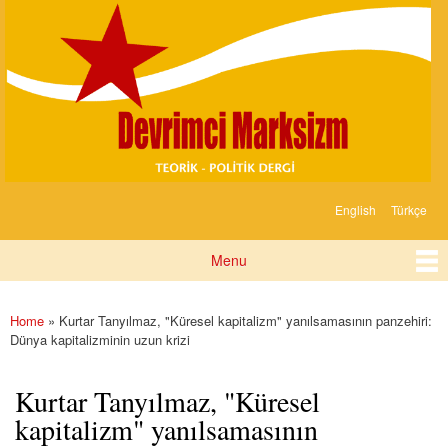
Devrimci
Skip to
Marksizm
main
content
English
Türkçe
Languages
Menu
Main menu
Home
» Kurtar Tanyılmaz, "Küresel kapitalizm" yanılsamasının panzehiri:
You are here
Dünya kapitalizminin uzun krizi
Kurtar Tanyılmaz, "Küresel
kapitalizm" yanılsamasının