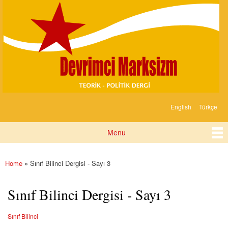
Devrimci
Skip to
Marksizm
main
content
English
Türkçe
Languages
Menu
Main menu
Home
» Sınıf Bilinci Dergisi - Sayı 3
You are here
Sınıf Bilinci Dergisi - Sayı 3
Sınıf Bilinci