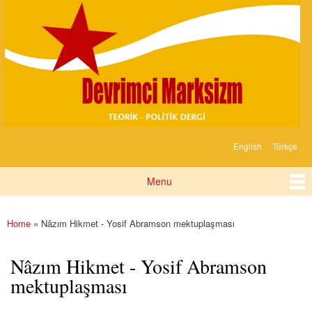
Devrimci
Skip to
Marksizm
main
content
English
Türkçe
Languages
Menu
Main menu
Home
» Nâzım Hikmet - Yosif Abramson mektuplaşması
You are here
Nâzım Hikmet - Yosif Abramson
mektuplaşması