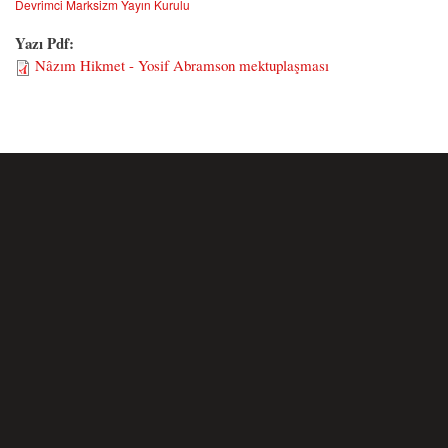
Devrimci Marksizm Yayın Kurulu
Yazı Pdf:
Nâzım Hikmet - Yosif Abramson mektuplaşması