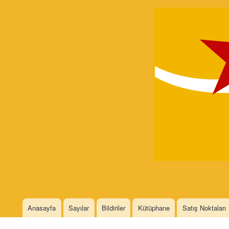
Devrimci
Marksizm
Languages
Anasayfa
Sayılar
Bildiriler
Kütüphane
Satış Noktaları
Main menu