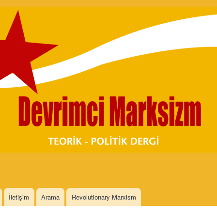
Skip to
main
content
İletişim
Arama
Revolutionary Marxism