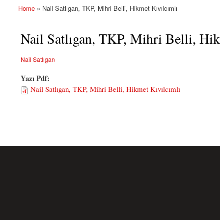
Home
» Nail Satlıgan, TKP, Mihri Belli, Hikmet Kıvılcımlı
You are here
Nail Satlıgan, TKP, Mihri Belli, Hi
Nail Satlıgan
Yazı Pdf:
Nail Satlıgan, TKP, Mihri Belli, Hikmet Kıvılcımlı